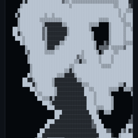
     ▓░██████████████▒▓▓█▓▓▓▓▓▓▓▓▓▓▓▓▓▓▓▓▓▓▓████░░░░
    ▓███████████████████▓█████████████████▓▓████▒░░▓
   ▓████████████████████████████████████████▓██▓▓▓▓█
  ▓░██████████▓██▓██████████████████████████▓█▓█████
   ▓████████▓▓▓▓▓▓▓▓▓███████████████▓▓▓▓█████▓▓█████
   ▓█████████▓░░░░░░░▓▓█████████▓▓▓▓    ▓█████▓▓▓███
 ██▓█████████▒▓░░░░░░░░▓████████▓       ▓█████▓██▓▓▓
 ██░▓████████▒▓░░░░░░░░▓█████████▓      ▓█████▓███░░
  ███▓███████▒▓░░░░░░░▓██████████▓      ▓█████▓████▓
    █▓████████▓░░░░░▓▓████████████▓   ▒░▓█████▓▓▓▓▓░
      ▓███████▓░░░▓▓██████████████▓ ▒▒▒▒█▓▓▓▓▓▒█████
      ▓▒██████▓▓▓▓███████████▓█████▓ ▒████▓▓████████
       ▓███████████████████▒▓▓██████▓████▓██████████
       ▓██████████████████▓▓░▓▓█████▓████▓██████████
        ▓███████████████▓▓███████████▓▓▓▓█████████▓▓
        ▓█████████████▓▓░▓████████████████████████▓▓
       █▓██████████▓▓▓░░░░▓█████████████████████████
     ██░░▓███████▓░░░░░░░░░▓▓███████████████████████
     ████░▓██████▓░░░░░░░░░░░▓▓▓████████████▓▓░█████
        ██▓███████▓░░░░░░░░░░░██▓▓██████▓▓▓▓  ▓▓▓▒██
          █▓▓█████▓░░░░░░░░░░░████▓█████▓        ▓▓▓
           ██▓▓▓░▓░░░░░░░░░░░░░███▓██████▓          
             ███▓░░░░░░░░░░░░░░███▓██████▓          
               ███░░░░░░░░░░░░░████▓▓▓███▓          
                  ███░░░░░░░░░░░███▒  ▓▓▓           
                  ██░░░░░░░░░░░░░███             ▒██
               ███░░░░░░░░░░░░░░░▒███           ▒▒▒▒
              ██░░░░░░░░░░░░░░░░░▒▒███         ████▒
            ██░░░░░░░░░░░░░░░░░░░░░████▒▒    ▓▒█░▒██
           ██░░░░░░░░░░░░░░░░░░░░░░░█████░  ▓███████