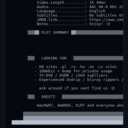
            Video.Length.........: 1h 40mn

            Audio................: AAC 48.0 KHz 2ch

            Language.............: English

            Subtitles............: No Subtitles On D
            iMDB.link............: https://www.imdb.
            Notes................: Enjoy! :D

        ▒▒▒▓▓ PLOT SUMMARY ▓▓▒▒▒▒▒▒▒▒▒▒▒▒▒▒▒▒▒▒▒▒▒▒▒
        ▒▒▒   LOOKING FOR   ▒▒▒▒▒▒▒▒▒▒▒▒▒▒▒▒▒▒▒▒▒▒▒▒
           - HQ sites .pl .ro .hu .no .cz sites     
           - 100mbit + dump for private usage       
           - TV-DVD / DVDR / x264 suplliers         
           - Experienced dvdrip / bluray rippers / e
             ask around if you cant find us :D      
        ▒▒▒   GREETZ   ▒▒▒▒▒▒▒▒▒▒▒▒▒▒▒▒▒▒▒▒▒▒▒▒▒▒▒▒▒
            WaLMaRT, AWARDS, DiRT and everyone who h
      ▒▒▒▒▒▒▒▒▒▒▒▒▒▒▒▒▒▒▒▒▒▒▒▒▒▒▒▒▒▒▒▒▒▒▒▒▒▒▒▒▒▒▒▒▒▒
      ▓▓▓▓▓▓▓▓▓▓▓▓▓▓▓▓▓▓▓▓▓▓▓▓▓▓▓▓▓▓▓▓▓▓▓▓▓▓▓▓▓▓▓▓▓▓
 ██████████████████████████████████████████████████