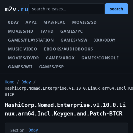
m2v
.ru
search
0DAY
APPZ
MP3/FLAC
MOVIES/SD
MOVIES/HD
TV/HD
GAMES/PC
GAMES/PLAYSTATION
GAMES/NSW
XXX/0DAY
MUSIC VIDEO
EBOOKS/AUDIOBOOKS
MOVIES/DVDR
GAMES/XBOX
GAMES/CONSOLE
GAMES/WII
GAMES/PSP
Home
/
0day
/
HashiCorp.Nomad.Enterprise.v1.10.0.Linux.arm64.Incl.Ke
BTCR
HashiCorp.Nomad.Enterprise.v1.10.0.Li
nux.arm64.Incl.Keygen.and.Patch-BTCR
Section
0day