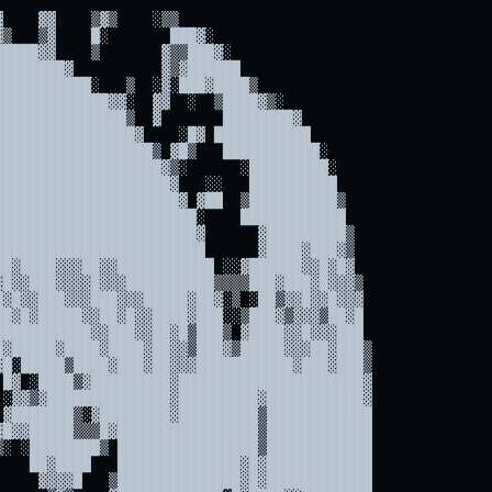
▓█▒▓░  ▒█▓     ░▒▒▒░           █▓
▓██▓▓█▓▒         ▓░  ░         ▓█▓          ▓█▒▒  ▒██░    ░▒▓▓▒░            ██▒
▓░               ▓▒▒ ▓       ░▓█▓          ▒█▓▒ ░▓█▒   ░▒▓▓▓▓░              █▓▒
        ░        ▓▒▓ ▒▓     ░██▓          ░█▓▒▒▓▓▓  ░▓██▓▓                  ██▒
         ▒       ▓▒▓▓ ▓    ▓██▓          ░██▒▒▓▓▒░▓▓█▓▒                    ░██▒
          ▓▒     ▓▓▒█▒▓▒  ▓██▓          ░▓█▒▒▒▒▓▓▓▓▒    ░░░                ░▓█▒
  ░░▒░     ▒█░   ░▓░▓▓▓▓ ▓▓█▓          ░▓█▒▓▓▓▓▓▒▒░░░░                     ░▓█▓
     ░▓▓▓░   ▓▓   ▓ ▓▓▓▓▓▓██          ▒▓█▓▓▓▓▒▒▒▒▒░                        ░▓█▒
        ░▓▓▓░ ▓█▒ ▒ ▒▓▓▓▓▓█          ▓▓█▓▓▒▒▒▒▒▒▒▒▓▒▓▒▒▒▒░░                ░▓█▒
▒▒▒▓▒▒▒▒░░▒▓▓▓▓▓█▓▓▒ ▓▓▓▓█▓        ░▓▓█▓▓▓▓▓▓▓▓▓▓▓▓▓▒░   ░░░░░              ▓█▒
▓▓▓▓▓▓▓▓▓▓▓▓▓▓▓▓▓▓▓▓▓▓▓▓▓▓        ▒▓▓▓▓▓▓▓▓▓▓▓▓▓▓▓▓▓▓▓▓▓▓▓▓▓▓▓▓▓▓▓▓▓▒▒▒▒░   ▒▓▒
▒▒▒▒▒▒▒▒▒▒▒▒▒▒▒▒▒▒▒▒▒▒▒▒▒        ░▒▒▒▒▒▒▒▒▒▒▒▒▒▒▒▒▒▒▒▒▒▒▒▒▒▒▒▒▒▒▒▒▒▒░░░░    ░▒░
░░░░░░░░░░░░░░░░░░░░░░░░         ░░░░░░░░░░░░░░░░░░░░░░░░░░░░░░░░░░░░        ░


        ▄▄▄                        ▒███▓▒                         ▓██▓
      ██▀▀██                    ▒███▀▀▀████▓                    ███▀▀███▒
    ███▒   ██    ██████       ████        ████         ███████▓███    ░███░
   ███     ░██  ██▓  ▓██░    ███            ▒███     ▓███    ▓█▓█        ██▓
  ██▒       ██▓██░     ██   ██▓               █▓█   ▓█▓        ██         ██
 ██▒         █▓██      ▒██  ██                  ██  ██                    ▓██
░██          ███        ██  █                    ██ ██                    ██
██            ██       ▄██▄▄▄▄█▓        ▓        ▓█ ██           ██████████░
██            ██       █▒░              █       ▀▀▀▀▀▀▀ ▀           ▒████
▒█▓           ██        █▒░             █▒                             ██
 ██            ▓                        █▓             ▒███▒░          ███▒
  ██░             ▄                     ██             ███       ▒███████████
   ███      ▄▄   ▒█    ▄▄▄▄▄█░          ██      ▄▄▄▄▄▄██░        ░█        ▒██
  ▓████     ▒█   ░█     ██  ██           █       ███ ▒██          ▀█        ░█
 ▓██        ░█    █    ░██  ▓██          ▄      ▓██  ▒██                     █
  ██         ██  ██    ██     ███              ███    ███                   ▒█
  ▒█▓         ███▓██████▒      ▓███▓▒       ▒███▓      ████▒   ░▒█         ░██
   ▓█         █▓                  ▓█████▓█████░          ░████████▒          █
   ▓█         █▒                   ▒███▓▒                    ░░▓█▓          █
   ▒█         █░                ▒███▀▀▀████▓                    █▒   ▄    ▄█
   ▒█         █  ██████       ████        ████         ██████████▀▀ ▀     █
   ░█         █ ██▓  ▓██░    ███            ▒███     ▓███       █░       ██▓
  ███▄▄▄ ▄    ███░     ██   ██▓               █▓█   ▓█▓         ▄         ██
 ██▓▓▒░       ██       ▒██  ██                  ██  ██                    ▓██
░██           █         ██  █                    ██ ██                    ██
██            █        ▄██▄▄▄▄█▓        ▓        ▓█ ██           ██████████░
██            █        █▒░              █       ▀▀▀▀▀▀▀ ▀           ▒████
▒█▓           █         █▒░             █▒                             ██
 ██          ▀                          █▓             ▒███▒░          ███▒
  ██░             ▄                     ██             ███       ▒███████████
   ███      ▄▄   ▒█    ▄▄▄▄▄█░          ██      ▄▄▄▄▄▄██░        ░█        ▒██
  ▓████     ▒█   ░█     ██  ██           █       ███ ▒██          ▀█        ░█
 ▓██        ░█    █    ░██  ▓██          ▄      ▓██  ▒██                     █
  ██         ██  ██    ██     ███        