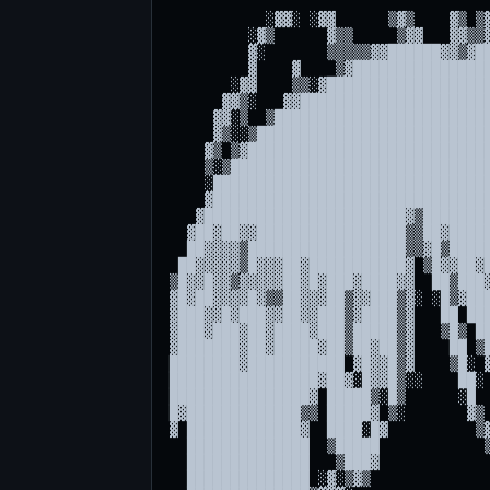
           ░▓▓░ ░▓▓      ▒▓▒    ▓▒ ▒▓    ▓▓    ▒▓▒    ░▒▒
         ░▓▒      ▓▒▒     ▒▓▓   ▓▓▒▒▓▒   ▒▓    █░       ███▓░
         ▓░       ▒▒▒▒▒▓▓██████▓▓▒▓██████▓▓    ▒       ▓▒▒███▓░
         ▓    ▓    ▒▓███████████████████████▓          ▓▒▓██████
       ░▓▓    ▒▒░▓█████████████████████████████░   ▒  ░▓░███▓████▒
      ▓▓▒░   ▓▓██████████████████████████████████▓▓░  ▓▓  ░  ▒████▓▒░
     ▓▓░▒  ▒███████████████████████████████████████▒  ▓       ████████▓
     ▓▒░░▒██████████████████████████████████████████▓    ░█▓ ███████████
    ▓▒ ▒▓█████████████████████████████████████████████▒ ▓█▒   ███████████░
    ▒░▒████████████████████████████████████████████████▓▒░      ░█████████░
    ░███████████████████████████████████████████████████▓   ░░   ██████████
    ▓████████████████████████████████████████████████████▓ ▓██  ▒██████████▒
   ▓███████████████████████▓▒██████████████████████████████░    ████████████
  ▓██▓██▓▓█████████████████▒▒██▓███████████████████████████▓      ▓█████████▒
  ██▓▓▓▓▒██████████████████▒▒▓█▒████████████████████████████      ▓████▓███▓▒
 ██▓▓▓▓▓▒█▓▓▓██▓███████████▓ ▒█▓▓██▓██▓████▓▓▓██▓▓███████████ ░░▓██████▓▓█▓█▓
▒█▓▓█▓▓▒▓▓▓▓▓██▓█▓███▓████▓▓  ██▒███▓█▓▓███▓▓▓▓█▓▓▓██████████▒▒▒▒███▓███▓█▓▓▓▒
▓█▓██▓▓▓▓█▓▒▒██▓▓▓██▒▓▓███▒▓░ ░█▒▓███▓█▓▓███▓▓▓███▓▓▓█████▓██▓░▒ ░██▒▓▓█▓▓█▓▓▓
▓███▓▓█▓███▓▓██▓▓███▒▓████▒▓   ██ ████▓█▓█████▓▓██▓█▓▓████▓███░░▒███▓▒▓▓▓▒██▓█
▓███▓███▓██▓████▓███▒█████▒▓   ▒█▒ ████████████▓▓███▓▓██▓█▒███▒ ▓████▓▓█▓▓▓███
▓███████▓██▓█████▓██▒██▓██▒▓    ██ ▒█▓█████▓████▓████▓██▓▓▒███▓▒█████▓▓▓██▓███▒
████████▓███████████ ▓█▓▓█▒▓    ▒█░ ▓█░█████▒████▓███▓██▓▓▓███████████▓███▓███▒
█████████████████▓██▓░█▓▓█▒░░    ██░ █▓ ░████▒▓█████████▓█████████████████████▓
████████████████▓ █████▒░█▒      ░█  ░▓▓▒▓██████████████▓█████████▓███████████▓
█▓█████████████▒▒ █████▓ ▒░       ▓▒ ▓███████▒░▓████████▓█████████▒████████████
▓ █████████████▓  ████░█▓          ▒▓█▓▓█████▒▒▒█▓████████████████▒████████████
  ██████████████  ▒█████            ▒░ ░████████▒ ████████████████▒████████████
  ██████████████   ▒███▓                ██▓████   ██████████████▓█▓████████████
  ██████████████ ░▓░▒▓▒                  ▓▓▓▓█   ▒██████████████▓█▓████████████
  ██████████████▒▓▓▓░                     ▒▓▒    ▓████████████░█▓████▓▓████████
 ░██████████████▒ ░░░░░░ ▓▓            ▒▒▓▓▒▒▒▒░ ████████████  ██████▒ ████████
 ▓████████████▓██        ▒█           ░▒▒▓▒▒▒▒▒░░███████████   ██▒██▓  ████████
 ██████████████▓█                           ░░  ░███████████░  ██      ░███████
▒██████████████ ██                              ▓██▓████████░░ ▓█▓  ░░  ███████
████████████▒█▓ ▓██▓                           ░█▓▓▒████████    ██  ░░   ██████
████████████▒█░  ████▓       ░▒              ▓▓▓▓▒░▓████████    ▒█▓▒▒▒▒░ ▒▓▓▓██
███████████▒▒█   ▒█████▓                  ▓██▓▒▓▒▒▒▓███████▓ ▒▒▒            ░▒█
███████████ ░▒▓   ████████▒           ▒▓███▒   ▓▒▒▒▓███████▓░       ░▒▓▓▓██▓▓▓█
██████████▓ ░ ▒   ░███████▓▒█▒  ░░▓▓▓███▓     ░▓▒▒▓████████       ▓███▓▓▓▓▓▓███
██████████   ▒██   ▓███████░█████▓▓▓▓▓░       ▓▓▒▒████████      ▓█▓▓▓▓▓▓▓▓▓▓▓██
█████████▒ ░█████ ▒▒███████▓▓▓▓█▓█▓▓▒        ▓▓▒▒████████      ██▓▓▒▒▒▓▓▓▓█▓ ▓█
█████████ ▒██████  ▓██████▓▒▓▓█▓▓█▓         ▒▓▓▓▓██████▓       ██████▓▒▒▓▓█▒  █
████████▒ ██████▒   ██████▒▒▒█▓ ░██        ▒█▓ ▓█████▓▒▒    ░▓▒▒███████▓▒▒▓█▒
████████ ▓████▓      █████▒▒██   ▓█░     ░▒▒   ▓█████▒▓▒▒▓▓▓▓▓▓▒░████████▓▓█▒
███████▒ ██████  ░█▓░▓████▒▓██    █▓           █████▒▒▓▓▒ ░▒▒▒▒▒▓█████████▓
███████ ░███████  ██▒▓████░███    ██████▓     ░████▒▒▒▒   ▒████████████████
██████  ▓████████  ▓▒▓███▓▒███  ▓████████▓    ████▓▒▒▒▒▒▒ █████████████████▒
█████▓  ████████▓  ▒▒▓███░████ ███████████░   ████▒▒▓▒▒▒▒▒█████████████████▓
█████░ ▒████████   ▓▒░███ █████████████████   ███▒  ▓▓▒▒▒░█████████████████▓
████▓  ██████████▒▒▓  ███ ██████████████████▒███▓▒   █▓▓▒ ██████████████████
████   ████████████▓  ██▓▒██████████████████████▒▓   ▓▓░  ██████████████████░
███░░▓█████████████▓ ▒██▓▓██████████████████████▒▓      ▒███████████████████▒
███▓███████████████  ▒██▒▓██████████████████████▓     ▒█████████████████████▓
██████████████████   ▓██▒██████████████████████▓    ▓███████████████████████▒
██████████████████   ███▒██████████████████████▓   ▓████████████████████████░
█████████████████    ███▒▓█████████████████▒███▓▒▒▒████████████████████████▓
▓▒███████████████    ███▒  ▓██████████████▒▒██▓█▓▒████████████████████████▓
  ██████████████     ▓██▓     ▒▓████████▓  ██  ▓▓█████████████████████████
  ▓█████████████     ▓██▓                 ██▓ ▓██████████████████████████
▓█░░▒▓██████████      ██▓                 ██  ███████████████████████████░
        ▓████████▒▓▒  ███                ▓█▒  ████████████████████████████
   ░░   ▒ ▓  ▒▓▒▓█▓▓▓▒███                ██   ▒███████████████████████████
▒▓▓▓▒  ▒▒▓░  ░▓▓▒▓█▓▓▒▓██▓▓░            ░█▓▒██████████████████████████████░
▒▓▓▒▒██▓▓▓  ▒▓▓█▒▒▓▓▓▓▒██▓▓██▓        ▒▒██▓█▓    ▒███████████████████████░
  ░▒▓░▒▓▓▓█▓▓▓▓▒▒▓█▓█▓▓▓██▒▓▓██▓   ░▓██▓██▓▒     ▓▓▒   ▒████▓███████▓▓▒░
  ▒▓▓     ░▓▓▓▓▓▓█▓▒░ ▒░██▒▓▓▓▓██▓▓██▓▓▓██▓▒    ▓     ▒ ▒█▒  ▒▒▓▓▓▒▒▒
   ▒▓       ▒▓▒▒▓▒     ░ █▓▒▓▓▓▓▓▓▓▓▓▓▓▒█▓▓█▓▒▓▓▓▒░ ▓█▓ ▓▓   ▓▒▒▒▓▓▓▒
   ▓▒       ░▓▒▒▓      ░ ▓█▒▓▓▓▓▓▓▓▓▓▓▓▓▓▓▓▓▓██▓▓████▒  ▓    ▓▓▒▒▒█▓░
   █        ▒▓▒▓▓       ▓ █▓▒▓▓▓▓▓▓▓▓▓▓▓▓▓▓▓▓▓▓▓▓████     ▓▓▓▓▓▒▒▒█▓
  ▓█        ▓▓▒█▒       ▓  █░▒▓▓▓▓▓▒▒▒▓▓▓▓▓▓▓▓     ▒▓█▓▒ ▓██▓▓█▓▓▓▓▓
  ▓▒        ▓▓▓█        ▒▓ ▒█░▓▒░▓▓▓▓▒▒▒▒▒▒▓█        ▒▓▓▓▓▓▒▒▒▒▒▒▒▒ ▒
  █         ▓▒█▓        ▓░   ▒ ▒  ▒▓▓▓▒▒▒▒▒▓▓         ▓▒▒▓▒▒▒▒▒▒▒▓▓ ▒█
 ▓▓         ▓▓█         ▓       ░   ░▓▓▒▒▒▓▓          ▓▒▓▓▒▒▒▒▒▒▓▓   █▒
 █         ░▓█▓       ░▓▓             ▓▓▒▒█░         ▒▓▓▓▒▒▒▒▒▒▓▒  ░▓█▓▒
▓▒         ▒▓█       ▓█▓▓▓▓░           ▒▒▓▓          ▓▓▓▒▒▒▒▒▓▒  ░▓  ▓▓▒
█          ▓█▓       █▓░░▒▓▓▓▓▒         ▓█          ░▓█▒▒▒▒▒░   ▓█  ▓▒▒▓▓
           ▓█▒        ▒▓▒              ▒█░          ▓█▒▒▒▒▒▒░▓▓▓▓ ▒█▒   █▓
          ░▓█       ░▓░▒██▒     ░░▒▒▒▓▒█▓          ▒█▒▒▒▒▒▒▓▓▓  ░▓▓      ▓█
          ▓▓█      ▒█▓▒ ▒█▓▓▓▓▓▓▓▓▓▒▒▒▓█          ░█▓░▒▒▒▒▒░ ░▓▓▓         ██
         ▓▓█▒     ▓█▓    ░▒▒▒▓▓▓▓▓▓▒▒▒█           █▓░▒▒▒▒▓▓▓▓▓░            █▓
        ▓▓▓      ▓█░        ░      ▒▒▓▓          █▓▒▒▒▓▓▓▒▒▓    ░▒         ▓█
       ▓▓▒      █▒                ░▒▓▓          █▓▒▒▓▓▒  ░▒   ░▒           ▒█
      ▓█   ░▒▓▓▒                  ▓▓█          ██░▒▒▒   ▓▓   ░    ▒▓░      ░█▓
    ▓▓▒  ▒▓█▓░                   ▓█▓          ▓█▒▒▒   ▓█▒      ▒▓▓░         █▓
   ▓▓ ░▓▓▓▓      ░              ▓█▓          