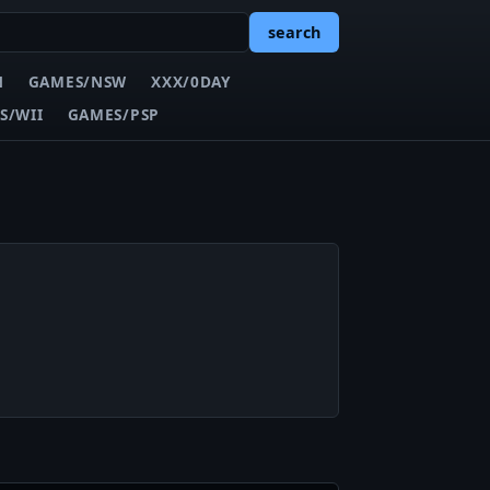
search
N
GAMES/NSW
XXX/0DAY
S/WII
GAMES/PSP