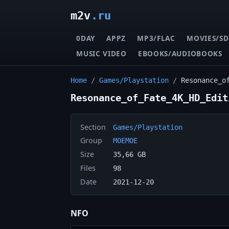
m2v
.ru
0DAY
APPZ
MP3/FLAC
MOVIES/SD
MUSIC VIDEO
EBOOKS/AUDIOBOOKS
Home
/
Games/Playstation
/
Resonance_o
Resonance_of_Fate_4K_HD_Edit
Section
Games/Playstation
Group
MOEMOE
Size
35,66 GB
Files
98
Date
2021-12-20
NFO