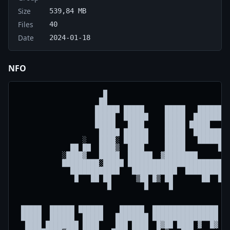
Size
539,84 MB
Files
40
Date
2024-01-18
NFO
                     █
                    ██
                   ██████ █████     █████   █████████  ████████████████
                   █████  ██████    █████  ███████████  ███████████████
                   █████   ████     █████ █████   ▒███  ██▒█░▓████ █  █
                    █████ ██████    █████  ████████     █ █   ███     ▒
                ░   ████░ ██████    █████   ███████████       ████
             ██ ██  ████▒  ████     █████        ██████      █████
           ░████▓   █████  ██████  ▓████████       ████       ████
           █████████░█████ ████████████████████████████░     █████
             ████████████   ███████████  █████████████▓      ██████
              █   ██ ██      ▒██ █▒ ██       ██  █ ██        █▓▒██▓
                      █        █     █              █            ▓


 █████  ██████ ██████    ██████  ████████████████  ███████████  ░█████    █████
 █████  ██████  █████   ████████ ████████████████ ██████████████ █████     ████
  ████ ████████ ████    ███ ████  █▓██ ████ ▓  █▓ ████░▒█  █████  ████     ████
  █████████▒███ ████   ████ ████  █ ▒   ███       ████▓       ▓  ██████████████
  ████████  ███ ████  ████▒  ████      ████░      █████    █     ██████████████
   ███████  ███████  █████████████     ████▓      ████     ████  █████     ████
   ██████▓  ▓██████ ▒██████████████    ████░      ██████████████  ████     ████
   ██████▒  ██████  █████  ▒  ██████   █████      █████████████░ ██████   ▒████
    █████    █████ ███████    ██████  ██████        ██▓▓██  ██▓  ██████    ▓███
       █        █       ░         ▓█      █          █       ░    █  █       ▓



                        ▓█ ▓█
                         ██▓█ ██  █   ▒█    ▓█▒
                     ▒█▓▒ ▒█ █ ▓█ ██▒████▓███▒   ░▒▒▒▓▓██▓░   ▒▓██▓
                      ▒███▒██ ████ ██▓▓ ▓██████████████████▒█████▒
                 ██████▓▓████  █▒ █▒     ░  ░▓█▒▓████▓▓▓▒▒▓▒▒▒██████████
                   ▓████▓    ▒     ▓            ▒   ▓█░░██▓ ██   ░▒▒▒▓██
               █████▒                                      █████▒
      ▓██▓██████▓                                             ▓███████████▓▓
    ██▓▒███░░          ░▓▓█▓            █░            ░█  ░▒     ░▒▒▓██▒▓████▓
▓▓▓▓▓▒██▓             ██  ██ ▒▒█   █▓   ░ ░███▒           █ ▓██      ███▓
████▒██▒▓░         ██ █▒██▒ █▓▓▓█      ▒ ██ ▓ █▒ ████████    ███▓░     ▓███▓███
    ███ ░▒         █▓       ▒▒▒░░    ▒█▒██    ▓███      ▓█   ░█ ▓███▓    ██▓▓▓▓
█████         ▓░ ██▓▒    ▒▓▓█▓██     ▒██▓▒██   ░▒        ▒██   ░███▓██ ░   ███▓
███           █  ▒██▓  ██▒░░   █▒          ██               █  ██▒▓█▒█ ███  ██▒
█▓         ▒▓█  ██    █  ████▓ ░█▒         ██               █  ███▓▒▓██ ▓██   █
         █████▓ █▒ ▓███ ██   ██  █       ░██           ██▓▓▓ ██▒▒██▓▓▓█
     ▓  ██████    ▒█▒  ▓░ ███▒█████▓░▓████▒             █▓▒▒██     ░    ████
    ██   ███      ▒░▒▓▓▒▓▓▒▓▓▒  ▒ ▒██▒                    ▓  ▓████   ▒ ██░▓██▓
      ██     ▓█████████▓▓░▓     ▒██░ ▓ █▓            ░▒▒       ░█████   █░▓█  ░
     ███   ▓███████████████████   ▓█▓  ▒░       ░▒ ▓ ▓    ▒▓▓▓▓▓▓█████▓  █░ ░ █
 █▓  ▒   ████▓▓░             ▓████    ▓▓▓███████ ▓      █▓▓▓▓▓▓▓▒    ▓▓  █░ ██▒
      █ ██████████████▓          ███▒   ▒▓▓██         ▓███▓▓▓▓▓▓░▓▓█████    ░█
░ ▓██ ████████████████████         ▒████▓░░         ▒█▓     ░░▒▒▓▓▒▒  ▓███ ██
█ ▒░ ████▓▓▓▒░▒         ░███▓     ▓▒    ░▒▓     █░  ▒▓▓▓█▓▓▓▓▒░ ░▒████   ▓
 ▒ ▓██▓▓████████████████▒   ▓█     ▒████▓▓▒██████   ▒  ░▒▒▓▓▓███▓▒   █     █▒██
 ███▒██████▓▓▓▓ ░░  ▒░ ▓██▒ ▒         ▓█████▓      ░████▓▒    ░▒▓█▒ █░██    █▓
▓█  ███▓▓▓████▓▓█▓█▒        ████              ▒███  ▒   ▓▓█▓▒      ░  █▓  ▒   █
▓ ▓█▓▓██████████░████████▒     ██░  ████░    ██▓░▒█████████▓▓▒▒░    ▒█▒  ▓███ █
 █▓▓█████▒              ▒▓      ██   ░▓█▒       ██▒            ▓██  █   ▓   ▓▓
  ████    ████     ████      ▓█                                ███  █     ▓▒▓█
 ███   ███░  █▒█  ██  ░ ▓██   ▒ ▓░        ░▓                         ████ ███▒
▓█   █ ▒▒ ██▓    ██       ▒█     █    █░ ░█          ▓▓████░ ▓▓▒        ▓█▓▓
█   ███  █████   █░              ██   █  █       ▓███████▓▓  ▓███           ░█
 ██████▓██████▒ ▒█▒             ░██  ██ █       ███                        ▒█ █
█████▓█████████ ▓█████▓▓█        █   █ ██   ▒  ░▓     ████▓  ▒              ███
█░        ░████ ▓█████████░█▓       ██ █▓  █▓      ████   ▓▓█▓
      ▓▓██▓▒██▓█ ████████████▓      ▒█ ██░░█    ▓███░  ███████
  ▒███████████▓█ ███████████████  ▒█    ░ █▓  ▓███  ▒███████████▓▒          ██
███████████▓ ██▒ ████████████████ ▓█ ▒▓   ██ ███▒ ▒▓███████████████▒       ██
████████░     ████  ███████████████  ██    █ ██  ████████░▒▓░    ▒█████    █░
██████         ▓▓    █████████████   ██▒       ▓██████▓              ▓█▓  ▓██
████▒                  ██████████▒▒█▓ ███    ████████                 ▓█  ██▓
██▒          ▓████▒      ██████████▒       ▓████████              ░    █▓ ███
██         ▓████████▒     █████████       ▓█████████          ███████▓ ▒█ ███
█         ▓██▒▓▓  ███▒    ░████████     ░▓█▓▓██████░         █████  ███ █ ███
█         ██ ▓████▒███     ███████ ██   █▓▓████████         ██ ░██ ▒█████ ████
█▒        █  █████ ▒▓█    ▓██████░░░     ▓█▒██▓████▓        █  █████ ████ █████
██        ▓█   ▒   ▓█     ████████░ ▓▓    ░  ▒▓█████        █▓  ███▓▒ █▓█ ████
██▓        ▒██▓  ▓██     ████████  █████   █  ███████        ██    ▒▓█▒░█ ███ █
███▓         ░███▓░     ████████  ██████▒  ██ ░ ▓█████        ▓██████  ▒█ ████
█████                  ████████  ████████   ▓     █████▒               ██ ▓████
  █████             ▒██████████  ████████    ░▒    ▓██████▓         ▓████  ██ █
░█████████▓▓░  ░▓▓████████████   ████████ ██  ██    ▓███████████████████   ██▓
██░██████████████████████████   ▓███████░ ▒█   ██ █▓▒░█████████████████     ██
 ░█   ▓█████████████████████    ██████▓█▓ ███  █▓▓▒███ ▒███████████████     ███
       ▒▓██████████████████▓    ██████████████   █ ▓▒█░  █████████████ ▒█   ░██
▒██████▓███████████████████  ██ ███████████████  ▒   ▒██   ██████████  █▓ ██ ██
  ░█▒█████████████████████  ███ ▒████  █████████  █          ▒ ▓██▓░  ██  ██▒██
  ▓▓███▓█████████████████  ████  ███▒█  ████████▓ ██  ██             ░██  ██░ █
▓█   ▒ █▓▓████▓█████████   ████  ███▓█  █████████  █  ███   █▓ ██▒    ▓   ██
███▓▒ ▓▓▓▓▒██ ██████████   ████████▓█    ████████  ██   ██ ███▓  ▒▒ ██        ▓
███████  ███ █     ▓████ █  ████████ ▓█   █████▓   █▒   ██ ██▓███▓  ██████▓▓███
 ███████▒ ░   █  ████████▓██  ██▒▓██  █▓    ▒     ██  ██▓▓ █▒█▓████▓███████████
  ▒██████▓░  ▓▒▒███████████▓██    █▓   ███       ██   ██▓░ █▒ █████████████████
▒    ▓████▒█ ██████████████████        █▒██ ▒█ █▓       ██ █▒  ░█▓▒▓▓█▓████████
 ████▒██████ ████████████████ ██ ██    ██▓█  ████▓   ██ █  ██▓▓  ▓▓██▒▒███████▓
██████████▓▓ ███████████████▒  ▒ ██    █▓█▓    ░██ █▓▓█ █  ██▓▓  ░█▓▒██▓█████░█
███ ██████▓▓ ████████████████    ▒      █▓█     ██ █▒   ▓█▒▓██  █  █ ███████▒██
██  ███████▒ ███████████████    ▒ █   ▒ ░███    █░ █▓    ▓███    █ ▓░░██████▓█▓
  ██ ██████ ▓█████████▓  ██    ██ ▓  ██   █     █▓░█▓    ▓██  ▓▒▒ ░  ████████▓▒
░ ██░▓▓▓▒██ ▓██████ ███  ██   ██▓    ██▒   ░█    ███  ▒  █  ▓      ░███████▒▒█▒
 ▒███▒▒▒██░  ███▒██ ███   █░  ███    ██▒   ░██   ░   ██    █▓     ▒▒████████▒██
  ███▓▓ ██▓ ███████▓ ██ ░██▓ ██░█░   ▒█░   ░██   ██  ██    ▓      ▒████████▒▓██
  ███▓▓ █████████▓█░▒██  ███ ███▒ ██     ▒  ░     ▓   █    ▒██    ▓████████░███
▒  ███▓ ███████▒▓█ ██▓▒░█▒  █▓▓  █████ █████ ▒████ ███ ████▓█░█   █████████ ▒██
░ ▒▓▒█▓ ██████▓ █▓██ ███ ███ ██░█▓   ██▒   ███   ██▓ ██   █ █ █   █████████ ▒█▒
   █▓█  █████░ █▓▒█▓ ███  █   ▒█     ▓█     █▓    █   ██  █▓▒▒█▒  ██████ ██ ██▒
 ▓ █▓█  ██████▓▒ ██ █▓▒▓  █   █▓     ██     ▓█    █▓   █  ░█▓██░  ██████ ██ ██▒
 ▒█ ██  ███████░ █   █    █   █░     ▒█     ▓█    █▓  █▓ ▒█████░  ██████ ██ █▓░
  █▓ █ ▒███████████░███  ███░█▓▓▓    ██   ▓▓█▓████░███▓████████▒  ██████ ██ █▓▒
   █ █ ▒██████████████████ ██ ████████████████    ██  ▓████████▓ ▒██████ ██ █░░
░   █  ▒███████████████████  ██████████████████  ▓██  █████████▒ ▓█████ ▓█▒ █ ▒
█   █▓ ▒███████████████████  ██████████████████▒ ████ █████████▓ ▓█████ ██    ▓
█ ▒     █▓▓████████████████  ████▓▓████████████▓ ████ █████████░ ▓█████ ██    █
█ ▒█ █  █ ▓████████  ░▓ ███▒ █▓▒▓▓▓▓▒▒ ▒▓▓▓██▓██ ████ ██████▓▓█░ ▓████ ██ █   █
█  █▓█▒ ▒   ██████ ██▓▒██▒█▓ ████▓▒░   ███    ▒█ █▒██ ███    ▒█▒ ▓███ ███ █   █
█   ██  █▒  ░ ▒███   ░ ██ ██ █        ▓█▓     ▓█ █▒ █ ███▓▓▓▓ ██ ▓██████ ██   ▓
█   ▓█▓ █▓      ▓█████▒░████ █         ██     ██ █▒░█ ██  ███░█▓ █▒███ █ █    ▓
█   ▒▓█ █▓██  ▒   ██  █  ██▒ █▒            ▒░  ██▒ █▓ █ █ █ ▒█ █ █ ▒███ ██   ▒▓
█   ██▓ ░█▓█ ▒██▓  ██▒▓██ █░ █▓         ░         ██▒█  ▓█  █▓ █ ██ ██  █   ▓ █
█    █████   █████ ▓██░   ██ ████▓▒▓        ▒██████▓  █  ███▓█░█ ██ ██▓ █  ██░█
██     ▓     ▓██████  █  █ ░█▓████████████████████▓   ██▒██▒▒ ██ ██ ████▓ ██░██
██▓▒    ██   ███████ ▒▓██  ▒▒ ▓███████████████   █   ███▓   ███ █▓ ░▒   ██  ▓ █
██████░       ███████ ░▒█▒ ▓        ▒       ░   ██░▒█▓▓     █▓█ ██     ▓█▓  █ █
█▒▒█░▓▓       █████████▒ ▒▓██  █▒   █   █   █  ▒█ ▒▓         █▓██    █░███ ░▒▒█
█▒▓▓█  █░     ███████████   ▒█ ██   █   █▓  █ ██  █▓                 ▓██▓█ ░▒▓█
█░█ █▒▓ █ ░   ▒█████████████▓▒█ ▒█ ▓██▓▒██▓█░▒▒ ░▒               ██   █  █ ▒░██
█ █ █▓▓   ▒  █░▒█████████████▒▓▓▒▓▓   ▒▒  ░     ██               ██  ██  █ ▓ ██
█ █ ██░█░    █▒  ████████████  ▓▓░ ░█   █▓  ██      ██   ███▓        ██  █ ▓ ██
█ █ ▓█ ▒▒█▒      ████████████  █▓ ░██   ██  █▒      ██▒ █   █      ▓ █▓  █ █ ██
█░█ ▒█ ░███▒     ████████████  █▓  ██   ▒█   ▒             █░  ▓   █ █  ▒█ ▓░██
█▒█ ░█ ░█▒▒█     ▓██████████▓▒ ▓   █▒                          █  ░▒▒█  ▓█ ▒▒██
█░▓ ▓█ ▒██ ▓█     ▓██████████▓                             ███    ░▒▓█  ██ ▓▒██
█ ▒ ██░ ██  ██ █    ███████  ▓                            ██ ██▒█ ▒░██  █▓█▒▒██
█▒░ ██   █   █▒█     ▓█████▒        █            ██ █    █▓   ██  ▓ ██  ██  ▓▓█
█▒  █▓▓  █░  ██▒▒ ▓    ████▒▓█     ░██           █░     ██     █  ▓ ██   ▓█ ▒▒█
█  ███ █ █▒  ██░▒ ██    ███████░   ▓▓▓▓         █       ██     █▓ █ ██   ██ ▓▒█
█  ████▓██   ██▒░        ▓███████▓▓█████▓▓      █░ ░█▓  ██   