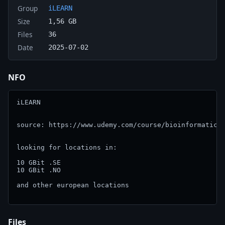
Group
iLEARN
Size
1,56 GB
Files
36
Date
2025-07-02
NFO
iLEARN

source: https://www.udemy.com/course/bioinformatics-
looking for locations in:

10 GBit .SE

10 GBit .NO

and other european locations

Files