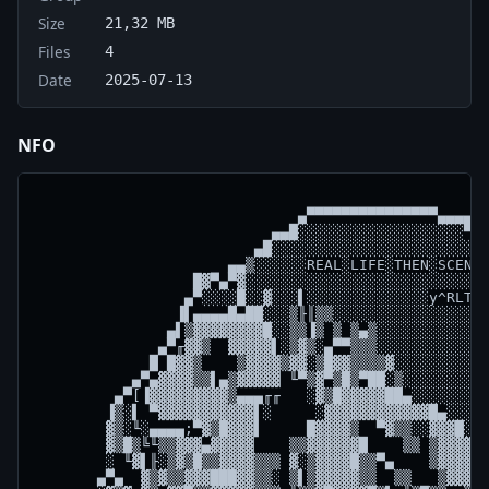
Size
21,32 MB
Files
4
Date
2025-07-13
NFO
                              ▄▀▀▀▀▀▀▀▀▀▀▀▀▀▀▀▄▄▄▄

                           ▄▄█░░░░░░░░░░░░░░░░░░░▀▄▄
                         ▄█░░░░░░░░░░░░░░░░░░░░░░░░░
                      ▄▄▒░░░░░░REAL░LIFE░THEN░SCENE░
                  █▓▀▄▀▓░░░░░░░░░░░░░░░░░░░░░░░░░░░░
                 ▄▀░░░░█░░▓░░░▌░░░░░░░░░░░░░░y^RLTS░
                ▐▌▄▄▄▄█▄██░░░▒╟║▒▒░░░░░░░░░░░░░░░░░0
               ▄▌▒▓▓▓▓▓▓▓▓█░░▒▒▐▒ ▒ ▒▄▒░░░░░░░░░░░░░
              ▄▀╓▓▓▒  ▓▓▓▓▓▌░▒▓▒░▄▀▀▒▒▒░░░░░░░░░░░░░
             █ █▓▓▒    ▒▓▓▓▓▒▓▓░▒█▓▓▒▒▒▒▓░░░░░░░░░░░
           ▄▀▄▓▓▓▓▒▒▌▄▒▓▓▓▓▓ ╙▀▒▓▀▒█▒▀██░▒░░░░░░░░░░
         ▄▀[▐▓▓▓▓▓▓▓▓▓▒▄▄▄╓╓   ░▓▒█▓▓▓▓▓██▄░░░░░░░░░
        ▐▒░▌ ▀▓▓▓▓▓▓▓▓▓▓▓▌░     ░▓▓▓▓▓▓▓▓▓▓▓▓█▄░░░░░
        ▓▒░╙░▄▄▄▄;▀▓▒█▓▓▓▌     █▓▓▓▓▒  ▀▓▒▒░░▓▓▓█░░░
        ▓▒█▒╚╙▒▒▓▓▓▄▓▓▓▓▓    ▒▒▓▓▓▓▓▓█    ▒▒ ▒▓▓▓▓▄▒
        ░ ╙▓▌╟░▒▓▒█▒▒▓▓▓▓▒▒▒ ▓░▒▓▓▓▓█▒▒▀▄    ▒▓▓▓▓▓▌
       ▄▀▄  ▓▒▓▒▒▓▓▓███▓▓▒▒░ ▒▌▒▓▓▓▓▓▒▒  ▒▒   ▒▓▓▓▓▀