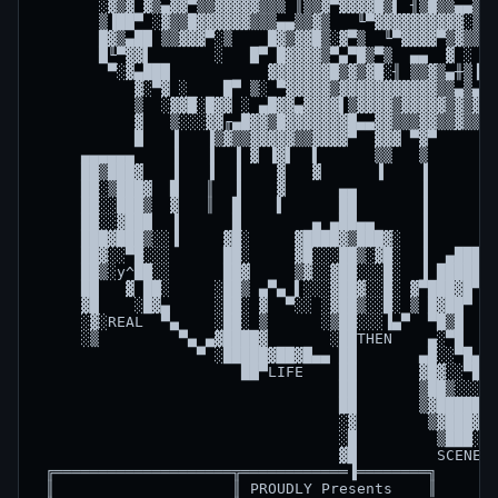
       ░▓▒▓ ▓▒▄▓▓▀▒▒▓▓▓▓▓▒▒▒ ║▒▒▓▀▓▓▓▓█▒▌ ╢▒█▒▒▄▄▒░╓
       ▒▐██▀ ░▓▒▒█▓▓▓▓▓▓▒▒▒▄▄▒▒▓▒   ╙▀▓▓▓▓▓▓▓▓▓▓░▒▓█
       █▓▒▄██ ▒▒▓▓▓▀░▒    █▓▒▓▓█▒░▓▀▒  ╙▀▓▓▓▓▀▒▓▒▒▒▒
       █╙▀▓▓▌       ░   █▀ █▓▓▓▓▒▀▄▀█▒▀▒  ▄▄  ▓ ░ ▄▓
        ▀░▓▄███           ▓▓▓▓▓▓▓█▒▓▒▓█░╢ ▒▒▓▒▄╫▒▐▓▓
           ▓░▀▓ ░    █▀ ▒░ ▀▓▓▓▓▓▒▓▓▓▓▓▓▓▓▓▓▓▒▒▄▒▄▄▒
           ▒  ░▓▓█░█▓▓ ░ ▄█▓▓▄▓▓▓▓▌▒▓▓▓▓▒▓▓▓▓▓▒▓▒▓▓▒
           ▓   ▒░░░▓▓╓▄█▓▓▒█▓▓▓▓▓▓▓█▄▄▓▓▒▒▒▓▓▒▒▓▒▒▒█
           █   ▐   ▐▒▓▒▒▓▓▓▓▓▒▒▓▓▓▓▀  ▓▓▓ ▀▓▀     ▀▓
     ▄▄▄▄▄▄    ▐   ▐  ▐ ▓ ▐▓▌  ▌      ▒▒   ▒       ▐
     ██▒███▓   ▐   ▐  ▐    ▓   ▓      ▐    ▐       █
     ██░▒███▓  █   ║  ▐    ▓      ▄▄       ▐      ▒▒
     ██░░███▒  ▓   ║  █    ▌      ██       ▐      ▓▓
     ██░░▓███  ▐      █        ▄ ▄██▄▄     ▐      ▓░
     ███▓███▒░░▐     ▓█░     ▓████▓▒███▓░  ▐

     ██▓░░▀█░░░      ██░     ▓█░░░██▒░▓█░  ▐  ▄████▄
     ██▒░y^██░░      ██▓     ▒▓░░▓██░░░█░  ▐ ███████
     ██   ▓ ██░     ░██▒ ▄▀▄ ▌░░░▓██▓░░█░ ▓▀███▓█▀▀ 
     ▓█    ░█▓▄     ░██░ ▓  ▀░░ ░▓██▒░░█░ ▒ █▓██▀   
     ░▓░REAL  ▀▄    ░██░ ▒      ░▒██░░░▐▄▀  ▀█▒█

     ░▒         ▀▄ ▄▓████▓       ░██THEN    ▄░▀█

                  ▀ ░█████▓██▓█▄▄ ██       ▄█░░▀█▄

                       ██▀LIFE    ██       ▓█▓░░▀██

                                  ██       ▒██▒░░░██
                                  ██       ▒▓██████▒
                                  ░▓        ▒▓███▓▒

                                  ░█         ▒███░

                                  ▓█         SCENE

 ╔════════════════════╦════════════▐════════╗

 ║                    ║ PROUDLY Presents    ║       