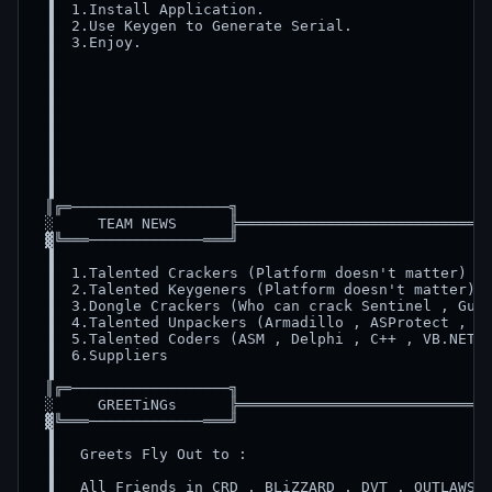
 ▐  1.Install Application.                          
 ▐  2.Use Keygen to Generate Serial.                
 ▐  3.Enjoy.                                        
 ▐                                                  
 ▐                                                  
 ▐                                                  
 ▐                                                  
 ▐                                                  
 ▐                                                  
 ▐                                                  
 ▐                                                  
 ▐                                                  
 ║╔═──────────────────╗                             
 ░     TEAM NEWS      ╠═════════════════════════════
 ▓╚═══─────────────═══╝                             
 ▐                                                  
 ▐  1.Talented Crackers (Platform doesn't matter)   
 ▐  2.Talented Keygeners (Platform doesn't matter)  
 ▐  3.Dongle Crackers (Who can crack Sentinel , Guar
 ▐  4.Talented Unpackers (Armadillo , ASProtect , Ob
 ▐  5.Talented Coders (ASM , Delphi , C++ , VB.NET ,
 ▐  6.Suppliers                                     
 ▐                                                  
 ║╔═──────────────────╗                             
 ░     GREETiNGs      ╠═════════════════════════════
 ▓╚═══─────────────═══╝                             
 ▐                                                  
 ▐   Greets Fly Out to :                            
 ▐                                                  
 ▐   All Friends in CRD , BLiZZARD , DVT , OUTLAWS ,