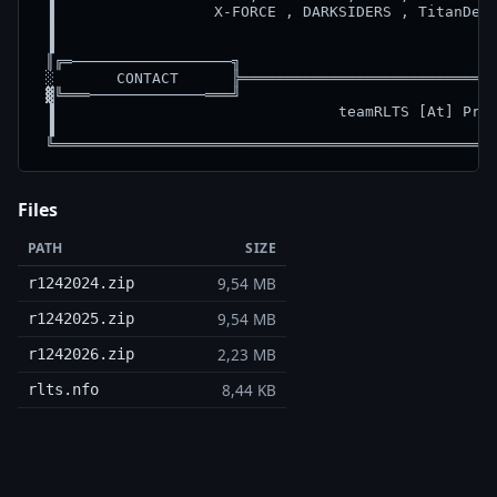
 ▐                  X-FORCE , DARKSIDERS , TitanDemo
 ▐                                                  
 ▐                                                  
 ║╔═──────────────────╗                             
 ░       CONTACT      ╠═════════════════════════════
 ▓╚═══─────────────═══╝                             
 ▐                                teamRLTS [At] Prot
 ▐                                                  
Files
PATH
SIZE
9,54 MB
r1242024.zip
9,54 MB
r1242025.zip
2,23 MB
r1242026.zip
8,44 KB
rlts.nfo