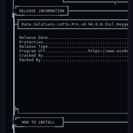
 ║                    ╚═════════════════════╗═══════
 ║╔═────────────────────╗                           
 ░  RELEASE iNFORMATION ╠═══════════════════════════
 ▓╚═══───────────────═══╝                           
 ▐ ╔════════════════════════════════════════════════
 ▐═╣ Data.Solutions.Lotto.Pro.v8.94.0.0.Incl.Keygen-
 ▐ ╚════════════════════════════════════════════════
 ▐                                                  
 ▐  Release Date....................................
 ▐  Protection......................................
 ▐  Release Type....................................
 ▐  Program Url..................https://www.windows
 ▐  Cracked By......................................
 ▐  Packed By.......................................
 ▐                                                  
 ▐                                                  
 ▐                                                  
 ▐                                                  
 ▐                                                  
 ▐                                                  
 ▐                                                  
 ▐                                                  
 ▐                                                  
 ▐                                                  
 ▐╠╗                                                
 ▐ └────────────────────────────────────────────────
 ║╔═──────────────────╗                             
 ░   HOW TO iNSTALL   ╠═════════════════════════════
 ▓╚═══─────────────═══╝                             
 ▐                                                  