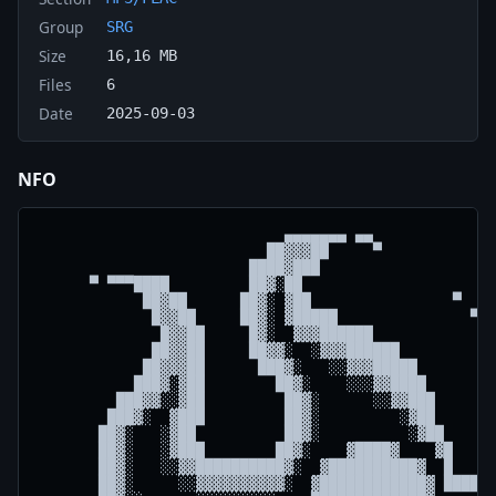
Group
SRG
Size
16,16 MB
Files
6
Date
2025-09-03
NFO
                            ▄▄▄▄▄▄▄ ▄▄
                          ██▓▓▓██     ▀
                        ████▓███
      ▀ ▀▀▀████         ██▓░██
            ██▓██      ██▓░ ▓██                ▀
             █▓▓██     ██▓░ ▓█████               ▀▀████
              █▓▓██     █▓░  ▓▓▓██████              ██▓███
             ██▓▓██     ██▓▓░  ░▓▓▓██████            █▓░▓███
            ██▓▓▓██      ███▓░   ░░▓▓▓█████           █▓░▓▓██
           ███▓░▓██        ██▓░    ░░░▓▓████          ██░ ░▓▓██
         ███▓▓░░▓██         ██▓░      ░░▓▓███          █▓  ░░▓██
        ███▓░  ▓███         ██▓░         ░▓██         ██▓    ░▓██
       ██▓░   ░▓██          ██▓░          ░▓██        █▓░     ░▓█
       ██▓░   ░▓███        ██▓░    ▓████▓    ▓█      ██▓░     ░▓██
       ██▓░   ░░▓▓██████████▓░  ▓██████████▓  █   ████▓░       ░▓█
       ██▓░     ░░▓▓▓▓▓▓▓▓▓▓░  ▓████████████▓ ████    ████     ░▓█
       ██▓░░      ░░░░░░░░░    █████████████▓      ▓▓███████▓  ░▓█
        ██▓▓░      ▓██████     ████▓   ▓████▓   ▓▓███████████  ░▓█
        ████▓    ▓████████▓    ████▓  ▓█████   ▓█████████████  ░▓█
        ▀ ██░   ▓███████▓▓     ████▓ ▓█████   ▓█████▓▓         ██
           █░ ▓██████▓         ████▓██████   ▓█████▓        ▓▓ █S
           █░▓█████▓           ██████████▓  ▓█████ ▓█████████▓ █C
           █░▓████████▓▓▓      ██████████████████  ███████████ █H
           █░▓█████████████▓▓  ██████████████████▓ ███████████ █A
           █  ▓▓███████████████████████████████████▓▓▓▓▓▓█████ █T
                  ▓▓▓▓█████████████▓▓    ▓████████████████████ ▓T
           ▓     ▓▓      ▓▓██████████     ▓███████████████████ █E
           █   ▓███         ▓████████     █████ ▓█████████████ █N
              ████           ████████     ████▓    █████  ████ █
             ████▓           ████▓▓▓     ▓████            ████
            ████▓           ▓████        █████     █      ████ █
            ███▓            █████       ▓████▓   ▓██▓     ████ █
           ████▓           █████       ▓█████    █████    ▓███ █           █
           ████          ▓█████▓       ████▓▓    ▓████▓   ▓███
            ███▓      ▓███████        ▓████▓▓     ▓████    ███ █           █
          █ ████████████████▓  █     ▓█████       ▓████▓   ▓██         █████
             ██████████████▓         █████         █████    █▓      ████▓▓█
        █  █ ▓███████████▓   █      ▓████▓         ▓████▓          ██▓▓░░█
           █   ▓▓▓▓▓▓▓     ██      ▓███████████▓▓▓▓▓████▓          █▓░░ ██
        █   █          ████        ██████████████████████         █▓░  ▓█
      ███    ██████████           ▓██████████████████████▓        █▓░  ▓█
    ███       ████   ██           ████████▓▓▓▓▓▓██████████        █▓░  ▓██
   ██▓█        █▓    ▓█            ▓▓▓             ▓▓████         █▓░  ░▓█
   █▓░█        █▓    ▓▓                   ████                     █▓░ ░▓█
  █▓░ ██       ░▓     ▓                   ████                     █▓░  ░██
  █▓░ ▓█        ░     ░                     ███    █              ██▓░  ░▓█
  █▓░ ▓██                           █         ███░   ███         ██▓░   ░▓██
  █▓░ ░▓██            ░         ██            ▒▒█▒▒   ░███     ███▓░     ░▓█
  █▓░  ░▓██                ████░        ▒▒▒▒▒▒▒▒███░    ░███████▓▓░      ░▓█
  █▓░   ░▓███      █████████        ▒▒▒▒▒▒▒▒▒▒▒███████    ░░░░░░░░       ░▓█
  ██▓░   ░▓▓▓███████░░░             ▒▒▒▒▒▒▒▒▒▒▒█████████                 ░▓██
   ██▓░   ░░░▓▓▓▓▓▓      ████████████████▒▒▒▒▒▒▒█████▒▒██                 ░▓█
    █▓░      ░░░░   ████████▓████████████████▒▒▒▒▒▒▒▒▒▒▒████              ░▓█
    █▓░           █████▓▓▓▓▓▓████████████████████▒▒▒▒▒▓▓▓▓████            ░▓█
    █▓░          ████▓▓▓▓▓▓▒███████████████████ █▒▒▒▒▒▒▓▓▓▓▓ ███        ░░▓██
  ███▓░       ░████▓▓▓▓▒▒▒▒▒▒████████████████  ████▒▒▒▒▒▒▒▒▓▓  ██      ░▓▓██
 ██▓░    ▒▒▓▓░█████▓▓▓▓▒▒▒▒▒░███████████████  ██████░▒▒▒▒▒▒▒▓▓  ██    ░▓██
     ▒▒██▒▒░░████████████░░░░███████████    █████████░▒▒▒▒▒▒▓▓▒▒ ██   ░▓█
█ ▓▓▒▒████▓░████████████████░░█████████  █████████████▒▓▓▓▓▓▓▓▒▒▒▒██   ░█
 ▒▓▒▒███▓▓▓███████████████████▒▒▒░▒▒▒█████████████████░▒▓▓▓▓▓▓▓▒▒▒██     ▄
 ▓▓▓███▓▓░░█████████████████▒▒▒▒▒░▒▒▒▒▒████████████████░▓▓▓▓▓▓▓▒▒▒▒██▄▄▄▄▀
 ▓▓▓▒▒▓▓▓░░████████████████▒▒▒▒▒▒▒▒▒▒▒▒▒███████████████░▒▓▓▓▓▓▒▒▒▒▒████
 ▓▓▓▓▓▓▓▓░░█████████████████▒▒▒▒▒▒▒▒▒▒▒████████████████░▒▒▒▓▓▓▒▒▒▒▒▒███▒
 ▓▓▓▓▓▓▓▓░░███████████████  ██▒▒▒▒▒▒▒██░░░░████████████░▒▒▒▒▓▓▒▒▒▒▒▒▒█████
 ▓▓▓▓▓▓▓░░░████████████    ██████████░░░░░▒▒▒▒▒▓▓▓▓▓▓██░░▒▒▒▒▓▓▒▒▒▒▒▒█████▒
▒▓▓▓▓▓▓▓░░░██████████   ██████████████▒▒▒▒▒▒▒▒▓▓▓▓▓▓▓██░░▒▒▒▒▓▓▒▒▒▒▒▒▒█████
▒▓▓▓▓▓▓▓░░░░████████  ████████████████▒▒▒▒▒▒▒▒▓▓▓▓▓▓███░░░▒▒▓▓▓▓▒▒▒▒▒▒▒███▒▒▒
▒▓▓▓▓▓▓▒░░░░█████    ██████████████████▒▒▒▒▒▒▒▓▓▓▓▓████░░░▒▒▓▓▓▓▓▒▒▒▒▒▒▒▒▒▒▒▒▒
 ▒▓▓▓▓▓▓▒░░░░████ █████████████████████▓▓▓▓▓▓▓▓▓▓▓████░░░░▒▒▒▓▓▒▒▒▒▒▒▒▒▒▒▒▒██▓█
  ▒▓▓▓▓▒▒░░░░░█████████████████████████▓▓▓▓▓▓▓▓▓▓████░░░░░▒▒▒▒▒▓▒▒▒▒▒▒▒▒██▓▓███
  ▒▒▓▓▒▒▒░░░░░░░███████████████████████▓▓▓▓▓▓▓▓▓████░░░░░▒▒▒▒▒▒▓▒▒▒▒▒███▓██████
  ▓▒▒▓▒▒▒░░░░░░░░████████████████████████▓▓▓▓██████░░░░░░▒▒▒▒▓▒▓▓▓▒██▓▓████████
  ▒▒▒▓▓▒▒▒░░░░░░░░███████████████████████████████░░░░░░░▒▒▒▒▒▓▓▓▓▓▓▓███████████
   ▒▒▒▓▓▒▒▒░░░░░░░░░███████████████████████████░░░░░░░░▒▒▒▒▒▒▒██▓▓█████████████
   ▒▒▒▒▓▒▒▒░░░░░░░░░░░██████████████████████░░░░░░░░░▒▒▒▒▒▒▒▒▒▒█████████████
 ░ ▓▒▒▒▓▓▒▒▒░░░░░░░░░░░░░░░░████████████░░░░░░░░░░░░▒▒▒▒▒▒▒▒▒████████████████
    ▒▒▒▒▓▒▒▒▓░░░░░░░░░░░░░░░░░░░░░░░░░░░░░░░░░░░░░░▒▒▒▒▒▒▒▒█████████████████
 █   ▒▒▒▒▒▒▒▓▓▓░░░░░░░░░░░░░░░░░░░░░░░░░░░░░░░░░░▒▒▒▒▒▒▒▒████▓████████████
  ░  ▒▒▒▒▒▒▒▒▓▓▓░░░░░░░░░░░░░░░░░░░░░░░░░░░░░▒▒▒▒▒▒▒▒▒████▓▓████████████▓
  █  ▓▒▒▒▒▒▒▒▒▓▓▓▓░░░░░░░░░░░░░░░░░░░░░░░░░▒▒▒▒▒▒▒▒▒████▓▓▓███████████
  ██  ▒▒▒▒▒▒▒▒▒▓▓▒▒▒▒▒▒░░░░░░░░░░░░░░░░░░░▒▒▒▒▒▒▒▓████▓▓▓███████   ▓▓▓
   █   ▒▒▒▒▒▒▒▒▒▒████▒▒▒▒▒░░░░░░░░░░░░▒▒▒▒▒▒▒▒▓▓▓▓▓▓▓▓▓███████
   █░  ▒▒▒▒▒▒▒▒▒█████████▒▒▒▒▒▒▒▒▒▒▒▒▒▒▒▒▒▒▓▓▓▓▓▓▓▓▓▓██████▓   ████ █
    █░  ▒▒▒▒▒▒▒███████████▒▒▒▒▒▒▒▒▒▒▒▒▒▒▓▓▓▓▓▓▓▓▓▓███████▓   ███
    █░  ▒▒▒▒▒▒▒████████████▒▒▒▒▒▒▒▒▒▒▒▓▓▓▓▓▓▓▓▓▓███████     ██
    ██░ ▓▒▒▒▒▒▒▒███████████▒▒▒▒▒▒▒▒▓▓▓▓▓▓▓▓▓▓███████▓    ░▓██
     █░▓▒▒▒▒▒▒▒▒██████████▒▒▒▒▒▒▓▓▓▓▓▓▓▓▓▓███████         ░▓█             ███
 █   █░ ▓▒▒▒▒▒▒▒▒▒████████▒▒▒▒▒▒▓▓▓▓▓▓▓▓▓███████          ░▓████      ██████
 █   ██░ ▒▒▒▒▒▒▒▒▒▒▒▒████▒▒▒▒▒▓▓▓▓▓▓▓▓▓██████▓▓            ░▓▓▓████████▓▓██
 ███  ██ ▒▒▒▒▒▒▒▒▒▒▒▒▒▒▒▒▒▒▒▓▓▓▓▓▓▓▓▓▓█████▓                ░░░▓▓▓▓▓▓▓░░▓█
 █▓████▓ ▒▒▒▒▒▒▒▒▒▒▒▒▒▒▒▓▓▓▓▓▓▓▓▓▓▓▓▓████▓                     ░░░░░░░ ▓██
 █▓░██▓░ ▓▒▒▒▒▒▒▒▒▒▒▒▓▓▓▓▓▓▓▓▓▓▓▓▓▓███▓                               ▓██
 ██░      ▓▒▒▒▒▒▒▒▒▓▓▓▓▓▓▓▓▓▓▓▓▓▓▓██▓        ░░░░░░░░          ░░░░░░▓██
  █▓░░    ▓▓▒▒▒▒▒▒▒▓▓▓▓▓▓▓▓▓▓▓▓▓▓█        ░░░▓▓▓▓▓▓▓▓░░░░░░░░░░▓▓▓▓▓██
   █▓▓░     █▒▒▒▒▒▒▓▓▓▓▓▓▓▓▓▓▓███        ░▓▓▓████████▓▓▓▓▓▓▓▓▓▓██████
    ██▓░░   ██▒▒▒▒▒▓▓▓▓▓▓▓▓▓████     ░░░░▓███       ████████████
     ██▓▓░░ ▓██▓▒▒▒▓▓▓▓▓▓██████     ░▓▓▓▓██
       ███▓   ██▓▒▒▓▓▓▓█████▓     ░░█████
         ███▓  ██▒▓▓██████      ░░███
           ██   ████████       ░███
             █░  ████▓      ░███
               █  ▓        ░▓█
               █▓           ▓█
               █▓           ░▓█
              ██▓            ░▓███
            ███▓░             ░▓▓███
           ██▓▓░               ░░▓▓███████
    ████████▓░░                   ░░▓▓▓▓▓▓████████████
  ███▓▓▓▓▓▓▓░                       ░░░░░░▓▓▓▓▓▓▓▓▓▓▓▓███████████████
 ██▓▓░░░░░░░                              ░░░░░░░░░░░░▓▓▓▓▓▓▓▓▓▓▓▓▓▓▓███
 █▓░░         SAMPLERRELEASEGROUP                     ░░░░░░░░░░░░░░░░▓▓██
 █▓                presents                                           ░░▓█
 █░                                                                     ░█
 █                                                                       █


       RLS NAME   : Envine & Juized - Echoes Of Silence

       RIP DATE   : 03-09-2025
       ARTiST     : Envine & Juized
       TITLE      : Echoes Of Silence
       LABEL      : Melodic Hardstyle
       CAT.NUMBER : MH037
       QUALITY    : 320 kbps / 44.1 kHz / Full Stereo
       SiZE       : 16.67 MB

       GENRE      : Techno
       TRACKS     : 2
       SOURCE     : WEB
       URL        :

 █                                                                       █
 ██                                                                     ██
 ▓██                                                                   ██▓
 ░▓███         ██  ██   ██   ██  █ █  ██                              ██▓░
  ░▓▓███████ ███░ █░░█ █░░█ █░░▀ █ █ █░░  █████████████████████████████▓░
   ░░▓▓▓▓▓▓█ ░░█  ███░ ████ █    ██░ ░██  █▓▓▓▓▓▓▓▓▓▓▓▓▓▓▓▓▓▓▓▓▓▓▓▓▓▓▓▓░
     ░░░░░░█   █  █░░█ █░░█ ░██▀ █░█ ▄▄▄█ █▓░░░░░░░░░░░░░░░░░░░░░░░░░░░
          ░█▄  ░  ░  ░ ░  ░  ░░  ░ ░ ░░░░▄█▓
          ░▓█                            █▓░
           ░▓█   TRACKLiST              █▓░
            ░█                          █░
            █                            █
           █▓                            ▓█
         ███░                            ░█████████████████████████████
     ████▓▓▓                              ▓▓▓▓▓▓▓▓▓▓▓▓▓▓▓▓▓▓▓▓▓▓▓▓▓▓▓▓███
   ███▓▓▓░░░                              ░░░░░░░░░░░░░░░░░░░░░░░░░░░░▓▓████
  ██▓▓░░░                                                             ░░▓▓▓██
  █▓░░                                                                  ░░░▓█
  █░   TRACKNAME  :                                                 TiME:  ░█

   01. Echoes Of Silence                                             3:13
   02. Echoes Of Silence (Extended Mix)                              3:43


       NOTES  :

   https://www.deezer.com/album/796218171/

  █                                                                         █
  █                                                                         █
  ██                                                                       ██
  ▓███                                                                   ███▓
  ░▓▓████                                                             ████▓░
   ░░▓▓▓▓████████         ████████████████████████████████████████████▓▓▓▓░
     ░░░░▓▓▓▓▓▓▓█         █▓▓▓▓▓▓▓▓▓▓▓▓▓▓▓▓▓▓▓▓▓▓▓