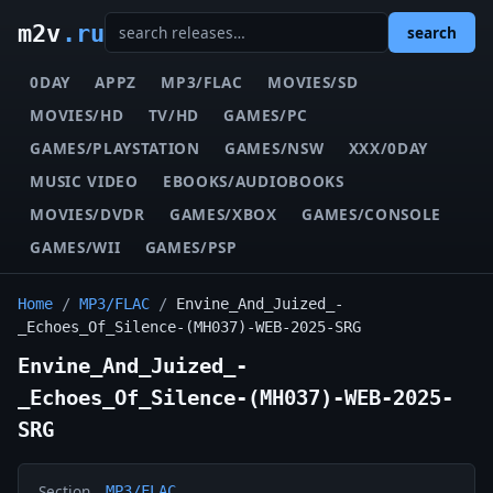
m2v
.ru
search
0DAY
APPZ
MP3/FLAC
MOVIES/SD
MOVIES/HD
TV/HD
GAMES/PC
GAMES/PLAYSTATION
GAMES/NSW
XXX/0DAY
MUSIC VIDEO
EBOOKS/AUDIOBOOKS
MOVIES/DVDR
GAMES/XBOX
GAMES/CONSOLE
GAMES/WII
GAMES/PSP
Home
/
MP3/FLAC
/
Envine_And_Juized_-
_Echoes_Of_Silence-(MH037)-WEB-2025-SRG
Envine_And_Juized_-
_Echoes_Of_Silence-(MH037)-WEB-2025-
SRG
Section
MP3/FLAC