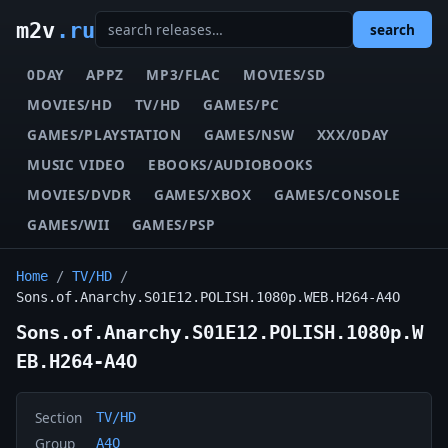
m2v
.ru
search
0DAY
APPZ
MP3/FLAC
MOVIES/SD
MOVIES/HD
TV/HD
GAMES/PC
GAMES/PLAYSTATION
GAMES/NSW
XXX/0DAY
MUSIC VIDEO
EBOOKS/AUDIOBOOKS
MOVIES/DVDR
GAMES/XBOX
GAMES/CONSOLE
GAMES/WII
GAMES/PSP
Home
/
TV/HD
/
Sons.of.Anarchy.S01E12.POLISH.1080p.WEB.H264-A4O
Sons.of.Anarchy.S01E12.POLISH.1080p.W
EB.H264-A4O
Section
TV/HD
Group
A4O