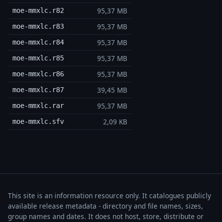
95,37 MB
moe-mmxlc.r82
95,37 MB
moe-mmxlc.r83
95,37 MB
moe-mmxlc.r84
95,37 MB
moe-mmxlc.r85
95,37 MB
moe-mmxlc.r86
39,45 MB
moe-mmxlc.r87
95,37 MB
moe-mmxlc.rar
2,09 KB
moe-mmxlc.sfv
This site is an information resource only. It catalogues publicly
available release metadata - directory and file names, sizes,
group names and dates. It does not host, store, distribute or