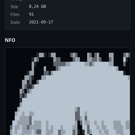
Size
8,24 GB
Files
91
Date
2021-09-17
NFO
           ░▓▓░ ░▓▓      ▒▓▒    ▓▒ ▒▓    ▓▓    ▒▓▒    ░▒▒
         ░▓▒      ▓▒▒     ▒▓▓   ▓▓▒▒▓▒   ▒▓    █░       ███▓░
         ▓░       ▒▒▒▒▒▓▓██████▓▓▒▓██████▓▓    ▒       ▓▒▒███▓░
         ▓    ▓    ▒▓███████████████████████▓          ▓▒▓██████
       ░▓▓    ▒▒░▓█████████████████████████████░   ▒  ░▓░███▓████▒
      ▓▓▒░   ▓▓██████████████████████████████████▓▓░  ▓▓  ░  ▒████▓▒░
     ▓▓░▒  ▒███████████████████████████████████████▒  ▓       ████████▓
     ▓▒░░▒██████████████████████████████████████████▓    ░█▓ ███████████
    ▓▒ ▒▓█████████████████████████████████████████████▒ ▓█▒   ███████████░
    ▒░▒████████████████████████████████████████████████▓▒░      ░█████████░
    ░███████████████████████████████████████████████████▓   ░░   ██████████
    ▓████████████████████████████████████████████████████▓ ▓██  ▒██████████▒
   ▓███████████████████████▓▒██████████████████████████████░    ████████████
  ▓██▓██▓▓█████████████████▒▒██▓███████████████████████████▓      ▓█████████▒
  ██▓▓▓▓▒██████████████████▒▒▓█▒████████████████████████████      ▓████▓███▓▒
 ██▓▓▓▓▓▒█▓▓▓██▓███████████▓ ▒█▓▓██▓██▓████▓▓▓██▓▓███████████ ░░▓██████▓▓█▓█▓
▒█▓▓█▓▓▒▓▓▓▓▓██▓█▓███▓████▓▓  ██▒███▓█▓▓███▓▓▓▓█▓▓▓██████████▒▒▒▒███▓███▓█▓▓▓▒
▓█▓██▓▓▓▓█▓▒▒██▓▓▓██▒▓▓███▒▓░ ░█▒▓███▓█▓▓███▓▓▓███▓▓▓█████▓██▓░▒ ░██▒▓▓█▓▓█▓▓▓
▓███▓▓█▓███▓▓██▓▓███▒▓████▒▓   ██ ████▓█▓█████▓▓██▓█▓▓████▓███░░▒███▓▒▓▓▓▒██▓█
▓███▓███▓██▓████▓███▒█████▒▓   ▒█▒ ████████████▓▓███▓▓██▓█▒███▒ ▓████▓▓█▓▓▓███
▓███████▓██▓█████▓██▒██▓██▒▓    ██ ▒█▓█████▓████▓████▓██▓▓▒███▓▒█████▓▓▓██▓███▒
████████▓███████████ ▓█▓▓█▒▓    ▒█░ ▓█░█████▒████▓███▓██▓▓▓███████████▓███▓███▒
█████████████████▓██▓░█▓▓█▒░░    ██░ █▓ ░████▒▓█████████▓█████████████████████▓
████████████████▓ █████▒░█▒      ░█  ░▓▓▒▓██████████████▓█████████▓███████████▓
█▓█████████████▒▒ █████▓ ▒░       ▓▒ ▓███████▒░▓████████▓█████████▒████████████
▓ █████████████▓  ████░█▓          ▒▓█▓▓█████▒▒▒█▓████████████████▒████████████
  ██████████████  ▒█████            ▒░ ░████████▒ ████████████████▒████████████
  ██████████████   ▒███▓                ██▓████   ██████████████▓█▓████████████
  ██████████████ ░▓░▒▓▒                  ▓▓▓▓█   ▒██████████████▓█▓████████████
  ██████████████▒▓▓▓░                     ▒▓▒    ▓████████████░█▓████▓▓████████
 ░██████████████▒ ░░░░░░ ▓▓            ▒▒▓▓▒▒▒▒░ ████████████  ██████▒ ████████
 ▓████████████▓██        ▒█           ░▒▒▓▒▒▒▒▒░░███████████   ██▒██▓  ████████
 ██████████████▓█                           ░░  ░███████████░  ██      ░███████
▒██████████████ ██                              ▓██▓████████░░ ▓█▓  ░░  ███████
████████████▒█▓ ▓██▓                           ░█▓▓▒████████    ██  ░░   ██████
████████████▒█░  ████▓       ░▒              ▓▓▓▓▒░▓████████    ▒█▓▒▒▒▒░ ▒▓▓▓██
███████████▒▒█   ▒█████▓                  ▓██▓▒▓▒▒▒▓███████▓ ▒▒▒            ░▒█
███████████ ░▒▓   ████████▒           ▒▓███▒   ▓▒▒▒▓███████▓░       ░▒▓▓▓██▓▓▓█
██████████▓ ░ ▒   ░███████▓▒█▒  ░░▓▓▓███▓     ░▓▒▒▓████████       ▓███▓▓▓▓▓▓███
██████████   ▒██   ▓███████░█████▓▓▓▓▓░       ▓▓▒▒████████      ▓█▓▓▓▓▓▓▓▓▓▓▓██
█████████▒ ░█████ ▒▒███████▓▓▓▓█▓█▓▓▒        ▓▓▒▒████████      ██▓▓▒▒▒▓▓▓▓█▓ ▓█
█████████ ▒██████  ▓██████▓▒▓▓█▓▓█▓         ▒▓▓▓▓██████▓       ██████▓▒▒▓▓█▒  █
████████▒ ██████▒   ██████▒▒▒█▓ ░██        ▒█▓ ▓█████▓▒▒    ░▓▒▒███████▓▒▒▓█▒
████████ ▓████▓      █████▒▒██   ▓█░     ░▒▒   ▓█████▒▓▒▒▓▓▓▓▓▓▒░████████▓▓█▒
███████▒ ██████  ░█▓░▓████▒▓██    █▓           █████▒▒▓▓▒ ░▒▒▒▒▒▓█████████▓
███████ ░███████  ██▒▓████░███    ██████▓     ░████▒▒▒▒   ▒████████████████
██████  ▓████████  ▓▒▓███▓▒███  ▓████████▓    ████▓▒▒▒▒▒▒ █████████████████▒
█████▓  ████████▓  ▒▒▓███░████ ███████████░   ████▒▒▓▒▒▒▒▒█████████████████▓
█████░ ▒████████   ▓▒░███ █████████████████   ███▒  ▓▓▒▒▒░█████████████████▓
████▓  ██████████▒▒▓  ███ ██████████████████▒███▓▒   █▓▓▒ ██████████████████
████   ████████████▓  ██▓▒██████████████████████▒▓   ▓▓░  ██████████████████░
███░░▓█████████████▓ ▒██▓▓██████████████████████▒▓      ▒███████████████████▒
███▓███████████████  ▒██▒▓██████████████████████▓     ▒█████████████████████▓
██████████████████   ▓██▒██████████████████████▓    ▓███████████████████████▒
██████████████████   ███▒██████████████████████▓   ▓████████████████████████░
█████████████████    ███▒▓█████████████████▒███▓▒▒▒████████████████████████▓
▓▒███████████████    ███▒  ▓██████████████▒▒██▓█▓▒████████████████████████▓
  ██████████████     ▓██▓     ▒▓████████▓  ██  ▓▓█████████████████████████
  ▓█████████████     ▓██▓                 ██▓ ▓██████████████████████████
▓█░░▒▓██████████      ██▓                 ██  ███████████████████████████░
        ▓████████▒▓▒  ███                ▓█▒  ████████████████████████████
   ░░   ▒ ▓  ▒▓▒▓█▓▓▓▒███                ██   ▒███████████████████████████
▒▓▓▓▒  ▒▒▓░  ░▓▓▒▓█▓▓▒▓██▓▓░            ░█▓▒██████████████████████████████░
▒▓▓▒▒██▓▓▓  ▒▓▓█▒▒▓▓▓▓▒██▓▓██▓        ▒▒██▓█▓    ▒███████████████████████░
  ░▒▓░▒▓▓▓█▓▓▓▓▒▒▓█▓█▓▓▓██▒▓▓██▓   ░▓██▓██▓▒     ▓▓▒   ▒████▓███████▓▓▒░
  ▒▓▓     ░▓▓▓▓▓▓█▓▒░ ▒░██▒▓▓▓▓██▓▓██▓▓▓██▓▒    ▓     ▒ ▒█▒  ▒▒▓▓▓▒▒▒
   ▒▓       ▒▓▒▒▓▒     ░ █▓▒▓▓▓▓▓▓▓▓▓▓▓▒█▓▓█▓▒▓▓▓▒░ ▓█▓ ▓▓   ▓▒▒▒▓▓▓▒
   ▓▒       ░▓▒▒▓      ░ ▓█▒▓▓▓▓▓▓▓▓▓▓▓▓▓▓▓▓▓██▓▓████▒  ▓    ▓▓▒▒▒█▓░
   █        ▒▓▒▓▓       ▓ █▓▒▓▓▓▓▓▓▓▓▓▓▓▓▓▓▓▓▓▓▓▓████     ▓▓▓▓▓▒▒▒█▓
  ▓█        ▓▓▒█▒       ▓  █░▒▓▓▓▓▓▒▒▒▓▓▓▓▓▓▓▓     ▒▓█▓▒ ▓██▓▓█▓▓▓▓▓
  ▓▒        ▓▓▓█        ▒▓ ▒█░▓▒░▓▓▓▓▒▒▒▒▒▒▓█        ▒▓▓▓▓▓▒▒▒▒▒▒▒▒ ▒
  █         ▓▒█▓        ▓░   ▒ ▒  ▒▓▓▓▒▒▒▒▒▓▓         ▓▒▒▓▒▒▒▒▒▒▒▓▓ ▒█
 ▓▓         ▓▓█         ▓       ░   ░▓▓▒▒▒▓▓          ▓▒▓▓▒▒▒▒▒▒▓▓   █▒
 █         ░▓█▓       ░▓▓             ▓▓▒▒█░         ▒▓▓▓▒▒▒▒▒▒▓▒  ░▓█▓▒
▓▒         ▒▓█       ▓█▓▓▓▓░           ▒▒▓▓          ▓▓▓▒▒▒▒▒▓▒  ░▓  ▓▓▒
█          ▓█▓       █▓░░▒▓▓▓▓▒         ▓█          ░▓█▒▒▒▒▒░   ▓█  ▓▒▒▓▓
           ▓█▒        ▒▓▒              ▒█░          ▓█▒▒▒▒▒▒░▓▓▓▓ ▒█▒   █▓
          ░▓█       ░▓░▒██▒     ░░▒▒▒▓▒█▓          ▒█▒▒▒▒▒▒▓▓▓  ░▓▓      ▓█
          ▓▓█      ▒█▓▒ ▒█▓▓▓▓▓▓▓▓▓▒▒▒▓█          ░█▓░▒▒▒▒▒░ ░▓▓▓         ██
         ▓▓█▒     ▓█▓    ░▒▒▒▓▓▓▓▓▓▒▒▒█           █▓░▒▒▒▒▓▓▓▓▓░            █▓
        ▓▓▓      ▓█░        ░      ▒▒▓▓          █▓▒▒▒▓▓▓▒▒▓    ░▒         ▓█
       ▓▓▒      █▒                ░▒▓▓          █▓▒▒▓▓▒  ░▒   ░▒           ▒█
      ▓█   ░▒▓▓▒                  ▓▓█          ██░▒▒▒   ▓▓   ░    ▒▓░      ░█▓
    ▓▓▒  ▒▓█▓░                   ▓█▓          ▓█▒▒▒   ▓█▒      ▒▓▓░         █▓
   ▓▓ ░▓▓▓▓      ░              ▓█▓          ▓█▒▓░  ▒█▓     ░▒▒▒░           █▓
▓██▓▓█▓▒         ▓░  ░         ▓█▓          ▓█▒▒  ▒██░    ░▒▓▓▒░            ██▒
▓░               ▓▒▒ ▓       ░▓█▓          ▒█▓▒ ░▓█▒   ░▒▓▓▓▓░              █▓▒
        ░        ▓▒▓ ▒▓     ░██▓          ░█▓▒▒▓▓▓  ░▓██▓▓                  ██▒
         ▒       ▓▒▓▓ ▓    ▓██▓          ░██▒▒▓▓▒░▓▓█▓▒                    ░██▒
          ▓▒     ▓▓▒█▒▓▒  ▓██▓          ░▓█▒▒▒▒▓▓▓▓▒    ░░░                ░▓█▒
  ░░▒░     ▒█░   ░▓░▓▓▓▓ ▓▓█▓          ░▓█▒▓▓▓▓▓▒▒░░░░                     ░▓█▓
     ░▓▓▓░   ▓▓   ▓ ▓▓▓▓▓▓██          ▒▓█▓▓▓▓▒▒▒▒▒░                        ░▓█▒
        ░▓▓▓░ ▓█▒ ▒ ▒▓▓▓▓▓█          ▓▓█▓▓▒▒▒▒▒▒▒▒▓▒▓▒▒▒▒░░                ░▓█▒
▒▒▒▓▒▒▒▒░░▒▓▓▓▓▓█▓▓▒ ▓▓▓▓█▓        ░▓▓█▓▓▓▓▓▓▓▓▓▓▓▓▓▒░   ░░░░░              ▓█▒
▓▓▓▓▓▓▓▓▓▓▓▓▓▓▓▓▓▓▓▓▓▓▓▓▓▓        ▒▓▓▓▓▓▓▓▓▓▓▓▓▓▓▓▓▓▓▓▓▓▓▓▓▓▓▓▓▓▓▓▓▓▒▒▒▒░   ▒▓▒
▒▒▒▒▒▒▒▒▒▒▒▒▒▒▒▒▒▒▒▒▒▒▒▒▒        ░▒▒▒▒▒▒▒▒▒▒▒▒▒▒▒▒▒▒▒▒▒▒▒▒▒▒▒▒▒▒▒▒▒▒░░░░    ░▒░
░░░░░░░░░░░░░░░░░░░░░░░░         ░░░░░░░░░░░░░░░░░░░░░░░░░░░░░░░░░░░░        ░


        ▄▄▄                        ▒███▓▒                         ▓██▓
      ██▀▀██                    ▒███▀▀▀████▓                    ███▀▀███▒
    ███▒   ██    ██████       ████        ████         ███████▓███    ░███░
   ███     ░██  ██▓  ▓██░    ███            ▒███     ▓███    ▓█▓█        ██▓
  ██▒       ██▓██░     ██   ██▓               █▓█   ▓█▓        ██         ██
 ██▒         █▓██      ▒██  ██                  ██  ██                    ▓██
░██          ███        ██  █                    ██ ██                    ██
██            ██       ▄██▄▄▄▄█▓        ▓        ▓█ ██           ██████████░
██            ██       █▒░              █       ▀▀▀▀▀▀▀ ▀           ▒████
▒█▓           ██        █▒░             █▒                             ██
 ██            ▓                        █▓             ▒███▒░          ███▒
  ██░             ▄                     ██             ███       ▒███████████
   ███      ▄▄   ▒█    ▄▄▄▄▄█░          ██      ▄▄▄▄▄▄██░        ░█        ▒██
  ▓████     ▒█   ░█     ██  ██           █       ███ ▒██          ▀█        ░█
 ▓██        ░█    █    ░██  ▓██          ▄      ▓██  ▒██                     █
  ██         ██  ██    ██     ███              ███    ███                   ▒█
  ▒█▓         ███▓██████▒      ▓███▓▒       ▒███▓      ████▒   ░▒█         ░██
   ▓█         █▓                  ▓█████▓█████░          ░████████▒          █
   ▓█         █▒                   ▒███▓▒                    ░░▓█▓          █
   ▒█         █░                ▒███▀▀▀████▓                    █▒   ▄    ▄█
   ▒█         █  ██████       ████        ████         ██████████▀▀ ▀     █
   ░█         █ ██▓  ▓██░    ███            ▒███     ▓███       █░