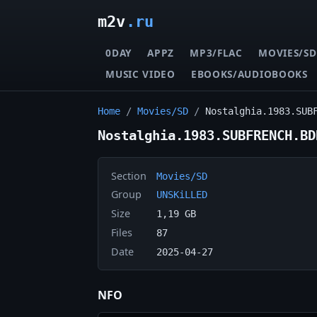
m2v
.ru
0DAY
APPZ
MP3/FLAC
MOVIES/SD
MUSIC VIDEO
EBOOKS/AUDIOBOOKS
Home
/
Movies/SD
/
Nostalghia.1983.SUB
Nostalghia.1983.SUBFRENCH.BD
Section
Movies/SD
Group
UNSKiLLED
Size
1,19 GB
Files
87
Date
2025-04-27
NFO