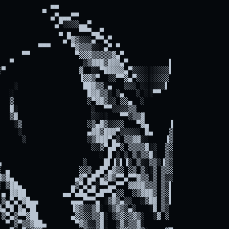
▒░ ░▒▒░▒▓▓▓▓▓▓▓▒▒ ▓▓▓ ▒▓▓█▓▓▒▓███▌▐▀      ▐░▒▓ ░▓▀▄██▌     ░░ ▀▄ ▀▒
▓░▄▄▓▒░▀▄▓▀▒░█▀▐▒▒░▒▓▓▓▓▓▓▓▒▒ ▓▓▓ ▒▓▓▓▓▒▒▓███▌        ░▒▓█▀  ▄███▌   ░▒░    █ ▄
▄▓▓▓▒▒█░▓▓▒░  ▄▐▒░▒▓▓▓▓▓▓▓▓▓▒▌▐▓▓ ▒▓▓▓▒▒▒▓▓██▌       ▐░▒▓▌   ▐██▓▌ ░░▒░    ░ ▀▄
▀▓▓▒▒░░░░▄▄▄░░░▐▒░▒▓▓██▓▓▓▓▓▒▌▐▓▓ ▒▓▓▒▒░▒▓▓██        ▐▒▓█ ▄  ▐█▓▒ ▒▓░   ░░
▒▄ ▀▀██░░░▒▒▒▒▒▐░▒▓▓████▓▓▓▓▒▌▐▓▓ ▒▓▒▒▒░▒▓▓██     ▄▌  ▓█ ▓▓█ ▓▓▒░ ░░  ░░
▒░▒▓▒░ ▀▒▒▒▓▓▒░▐░▒▓█████▓▓▓▓▒▌▐▓▓ ▒▒▒▒░░▒▓▓██   ▄█▀   ▀█ ▒▓█ ▒▀▀ ░░ ░         ▄
░▒▓▓░▒░░  ▀▓▒░▒ ░▒▓██████▓▓▓▒░ █▓ ▒▒▒░░░▒▒▓▓█▄███     ▄ ▐░▓ ▌  ░░        ▄▄▓▓▓▓
▓░▓▒░▒░░    ▀▒░ ░▒▓██████▓▓▒░▒ ██▌▐░░░░░░▒▓▓▓▓██▄ ▄█ █▓▌▐░ ░▌█        ▄▀▀ ▀▓▓▄▄
▒▒░█░░       ▄▓ ░▒▓█████▓▓░░▒▒ █▓▌▐░░░░░░▒▒▓▓▀▓████▌▐▒▓  ▌▐░▌█▓     █▓▄  ▄▓▓▒▒▒
░▒▒░▒  ░      ▓▌░▒▓▓███▓▒░▒▒▒▒▌▐█▌▐░░░░░░▀ ▄░░░░▀██ ░▓  ▄ ▒░▌▓░   ▄▓▓▓▓▄▓▓▒▀▀▄▄
▒░░░          ▒░▐░▒▓█▓▓▒▒▒▒▒▒▓▌▐█▌▐░░░░▀ ▄░░▒▒▒▒▒░█ ░▀ ▓▌▐▒░ ▒▒ ▄▓▀▓▓▓▒▒▀▄░░▓▓▓
▒░   ░         ░▐░▒▓▓▒▒▒▒▓▒▓▓▓▌▐█▌▐░░░▀▄░▒▒▓▓▓▓▓▒▒▓▌▀ ▐▒ ▓▒░ ▀ ▀▄▓▓▓▒▀▄ ░▒▓▓▓▒▒
░   ░           ▐░▒▒▒░░▒▓▒▓▓▓█▌▐█▌▐░░▌▐░▒▓▓▓▓▓▓▓▓▒▓▓▄ ▒▌▐▓▒░  ▄▓▀ ▄ ▄░ ░▒▒▀▀
        ░     ░ ▐░▒░░░▓▓▒▓▓████ █▌▐▒░ ░▒▓▓▓██████▓▓▓▓▓▄▄▓▒░▌ ▀▓ ▀▀░ ▀ ░▒▀  ▄▓▄▓
 ░    ░░     ░▒▓▐░░░▒▓▓▒▓▓█████ ██ ▓▒ ▒▓▓██████████▓▓▓▓▓▓▒░▌▄▓  ▄▓▄▄▓   ▄▀▓▓▓▒▒
     ░▒      ▒░  ░▒▓▓▒░▒▓██████ ██ ▓▓▒▓▓█████████████▓▓▓▓▒░▌▒░ ▓▓▓▒▒▒░░ ▄░▒▒░▓▒
    ░░     ░▒░░█ ▒░▓▒░▒▓███████ ██ █▓▒▓███████████████▓▓▓▒░  ▀ ░▒▒░░░▓▀ ░░▀  ▄▄
   ▒░ ▒ ░ ░▒ ▒▓▀ ▓▒▒░▒▓████████▌▐█ ██▓████▀▀▄▄▄░░▀█████▓▓▓▒   ▄ ▀░▒▓▒░  ▄▄▄██▓▒
  ░░░░ ▒ ▒░░▒    ▓▓▒░▒▓████████▌▐█ ██▓███  ██▀▀▄▄░░▓███▓▓▓▒ ▄   ▄  ░ ▄░███▓▒▓▒░
 ░░▓▒ ▒░▒▓▒▒     ▐▓░░▒▓████████▌▐█ █████  █▀▄█████▓▒▓███▓▓▒ ▒▓▄  ▀▄ ░░██▓▒░░ ▄▀
░▒▒▓▒░ ░▒        ▐▓░▒▒▓███████ ▌▐█▌▐███▌ █ █████▀▀▀▓████▓▓▌▄ ░█▌ ▄▀▓▄▀▒▒░ ░ ▄█▓
░▒▒▒░ ▄        ▒▌▐▓░▒▓▓██████▌▐░ █▌▐███ ▄▀▄██▀▄▄░░░▄▄▀██▓▓▌ ▀ ▀ ░▒▓▄▀▒▄ ▄▓▄██▓▓
▓▓ ░▓▒        ▓█▌▐▓░▒▓▓██████ ░▒ █▌▐███ ░▄█▀ ░░░▒▒▒░░░▄█▓▓▌  █▄ ▀░░▒▓▄▀░ ▒░▓▓░▒
▒▒▓░░       ▄█▓▀ ▐▓░▒▓▓▓████▌▐░▒ █▌▐███ ▐█▀▄░▒▒▒▓▓▓▒▒▒░▀▓▓▌   ▀█▄ ▀░▒▓▌▐█  ░▒░▒
▒░        ▄▓▓▀    ▀▓▒▓▓▓█▀▄▀▄░▒▒ █▌▐██▌ █▀▄░▒▓▓▓▓▓▓▓▓▒░▌▐▓ ░▄    ▄▄▄▀░▀ ▓█  ▓▄░
       ▄▄▒▓▀        ▒▓▓▓▌▐░░░▒▒▒ ██ ██▌ █▄░▒▓▓▓▓███▓▓▓▒░ ▓ ▒▒░  ▐▄ ▀▓▄  ░▓▒ ▐▒▓
    ▄▄░▒▒▀          ▐▒▓▓▌▐░░▒▒▒▓▌▐█ ██ ▄ ░▒▓▓▓██████▓▓▒░ ▓  ▀▓▒  █░▀ ▀▓▄ ▒░  ░▒
▄▄ ░░░░▀     ░▓█▄ ▄▓▐▒▓▓▀▄░▒▒▓▓▓▌▐█ █▌▐█▄░▒▓▓████████▓▓▒░▓ ▓▄ ▀▓▄ ▀░░▄ ▀▄    ▄▄
▒░▄ ▀▀       ▄▄▄██▓▒ ▒▓▀▄░▒▒▓▓▓▓▌▐█ ███▀░▒▓▓██████████▓▓▒▌▐▄▀▓▄ ▀▀  ▀░░  ▓▄ ▀
░░▀        ░▓▒░ ▀▓▒░ ▒▒ ░▒▒▓▓▓▓▓▌▐█▌ ▄▀▄░▒▓████████████▓▒▌▐██▄▀▓▄▄    ▀   ▀█▄
▀           ▒░    ░░ ▒ ░▒▒▓▓▓▓▓▒▒ █▌▀▀ ░▒▓██████████████▓▌▐▓███▄▄▀▀▀  ▄▒  ▄ ▀
            ▄▄░▀▀▀█▄ ▐▄░▒▓▓█▓▒▒░░ █▌  ░▒▓████████████████▌▐▓▓█░█▒▓█▄ ▐█░
            ░▄▄▄▀▀ ▄▄▐░▒▓██▓▒░░▀  █▌ ░▒▓█████████████████ ▒▒░░▒░▓█▓▓░ █▓▒░
          ░▒█▒░ ▄▒  ▀▐▒▓██▓▒░▀▄▄▀ █▌ ▒▓█████████▓▓▓▓▓▓███ ▄░░▒░▒▓▓▒▓▄ ▐▓▓▒░░  ▀
▄▄       ░▒▓░ ▄░█▓▀░  ▓██▓▒░▀ ▀▄░▌▐█ ▓███████▓▓▓▓▓▓▓▓▓▓▓█ ▒░ ░▓░░▒ ░▒░▄▀▀▓▓█▓▒░
 ██▓▄     ░░ ▒▓▓▒░  █ ██▓▒░▌ ▀ ▀▄▌▐█ ██████▓▓▓▓▒▒▒▒▒▒▒▒▓▓ ░  ▒▒░