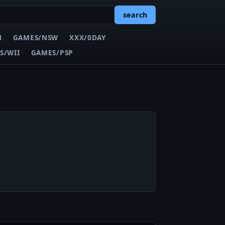
search
N
GAMES/NSW
XXX/0DAY
S/WII
GAMES/PSP