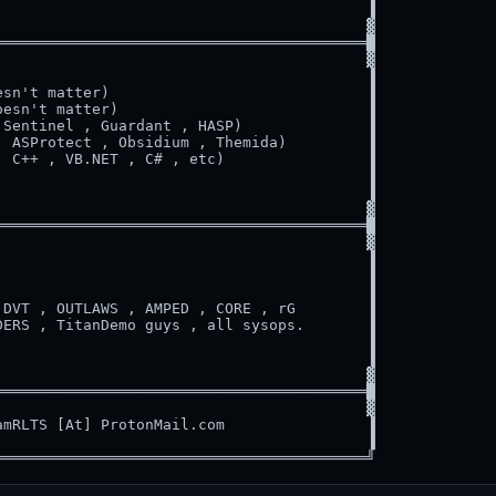
                                         ▐

                                         ▓

═════════════════════════════════════════█

                                         ▓

                                         ▐

sn't matter)                             ▐

esn't matter)                            ▐

Sentinel , Guardant , HASP)              ▐

 ASProtect , Obsidium , Themida)         ▐

 C++ , VB.NET , C# , etc)                ▐

                                         ▐

                                         ▐

                                         ▓

═════════════════════════════════════════█

                                         ▓

                                         ▐

                                         ▐

                                         ▐

DVT , OUTLAWS , AMPED , CORE , rG        ▐

ERS , TitanDemo guys , all sysops.       ▐

                                         ▐

                                         ▐

                                         ▓

═════════════════════════════════════════█

                                         ▓

mRLTS [At] ProtonMail.com                ▐

                                         ▐
