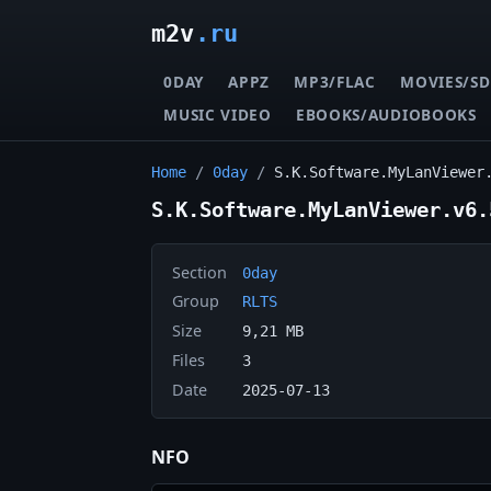
m2v
.ru
0DAY
APPZ
MP3/FLAC
MOVIES/SD
MUSIC VIDEO
EBOOKS/AUDIOBOOKS
Home
/
0day
/
S.K.Software.MyLanViewer
S.K.Software.MyLanViewer.v6.
Section
0day
Group
RLTS
Size
9,21 MB
Files
3
Date
2025-07-13
NFO