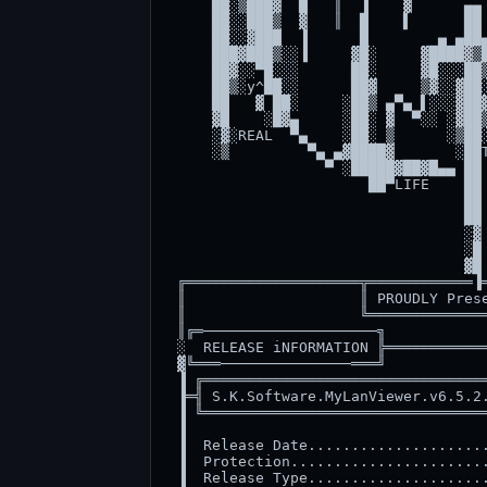
     ██░▒███▓  █   ║  ▐    ▓      ▄▄ 
     ██░░███▒  ▓   ║  █    ▌      ██ 
     ██░░▓███  ▐      █        ▄ ▄██▄
     ███▓███▒░░▐     ▓█░     ▓████▓▒█
     ██▓░░▀█░░░      ██░     ▓█░░░██▒
     ██▒░y^██░░      ██▓     ▒▓░░▓██░
     ██   ▓ ██░     ░██▒ ▄▀▄ ▌░░░▓██▓
     ▓█    ░█▓▄     ░██░ ▓  ▀░░ ░▓██▒
     ░▓░REAL  ▀▄    ░██░ ▒      ░▒██░
     ░▒         ▀▄ ▄▓████▓       ░██T
                  ▀ ░█████▓██▓█▄▄ ██ 
                       ██▀LIFE    ██ 
                                  ██ 
                                  ██ 
                                  ░▓ 
                                  ░█ 
                                  ▓█ 
 ╔════════════════════╦════════════▐═
 ║                    ║ PROUDLY Prese
 ║                    ╚══════════════
 ║╔═────────────────────╗            
 ░  RELEASE iNFORMATION ╠════════════
 ▓╚═══───────────────═══╝            
 ▐ ╔═════════════════════════════════
 ▐═╣ S.K.Software.MyLanViewer.v6.5.2.
 ▐ ╚═════════════════════════════════
 ▐                                   
 ▐  Release Date.....................
 ▐  Protection.......................
 ▐  Release Type.....................