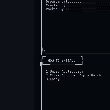
 ▐  Program Url......................
 ▐  Cracked By.......................
 ▐  Packed By........................
 ▐                                   
 ▐                                   
 ▐                                   
 ▐                                   
 ▐                                   
 ▐                                   
 ▐                                   
 ▐                                   
 ▐                                   
 ▐                                   
 ▐╠╗                                 
 ▐ └─────────────────────────────────
 ║╔═──────────────────╗              
 ░   HOW TO iNSTALL   ╠══════════════
 ▓╚═══─────────────═══╝              
 ▐                                   
 ▐  1.Unzip Application.             
 ▐  2.Close App then Apply Patch.    
 ▐  3.Enjoy.                         
 ▐                                   
 ▐                                   
 ▐                                   
 ▐                                   
 ▐                                   
 ▐                                   
 ▐                                   
 ▐                                   