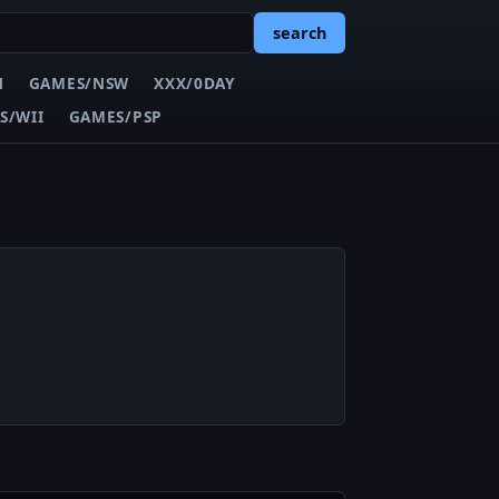
search
N
GAMES/NSW
XXX/0DAY
S/WII
GAMES/PSP