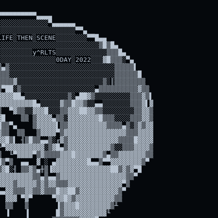
▀▀▀▀▀▀▀▀▀▄▄▄▄

░░░░░░░░░░░░▀▄▄▄▄▄▄

░░░░░░░░░░░░░░░░░░░▀▀▄

IFE░THEN░SCENE░░░░░░░░▀▀█▄▄

░░░░░░░░░░░░░░░░░░░░░░░░░▒█▒█▄

░░░░░░░░y^RLTS░░░░░░░░░░░░░▒▒▒█▄

░░░░░░░░░░░░░░0DAY░2022░░░▓█▒▒▒░▀▄

▄▒░░░░░░░░░░░░░░░░░░░░░░░░░░░▒▒▒▒▒▌

▒▒░░░░░░░░░░░░░░░░░░░░░░░░░░░▒▒▒▒▒▒█

▒▒▒▓░░░░░░░░░░░░░░░░░░░░░░▒░║▒▒▒▒▒▒▒▒

▀██░▒░░░░░░░░░░░░░░░░░░░▄▒▒▒▒▒▒▒▒▒▒▓▒▒

▓▓▓██▄░░░░░░░░░░░▒░▄██▓▒░░░░░░░░░▒▒▒▓▒▌

▓▓▓▓▓▓▓▓█▄░░░░░▓▒▒█▓▓▒░░▄▄░░░░░░░▒▒▒▓▌▓

  ▀▓▒▒░░▓▓▓█░░░▒▒▓▓▓██▓▓▒▒░░░░░░░░▒▒▓▓▒

█    ▒▒ ▒▓▓▓▓▄▒▒░▓▓▓▓▓▓▓▓█▒▒▒░░░░▒▒▒▓▓▒

▒▒▀▄    ▒▓▓▓▓▓▌▒▒▓▓▓▓▓▓▓▓▓▓▒▒▒▒▄▒░▒▓▒▓▓

▒▒  ▒▒   ▒▓▓▓▓▀▒▓▓▓▓▓▓▓▓▓▓▓▓▓▓▓▓▒▒▒▓▓▓▓

▓█▒▌ ╢▒█▒▒▄▄▒░╓▓▒▓▓▓▓▓▓▓▓▓▓▓▓▓▒▒▒▒█▓▓▓▓

▀▓▓▓▓▓▓▓▓▓▓░▒▓█▄▒▓▓▓▓▓▓▓▓▓▓▓▒░░▒▒▒▓▓▓▓▒

  ╙▀▓▓▓▓▀▒▓▒▒▒▒▓▓▓█▓▓▓▓▓▓▓▒▄▒▒▓▓▓▓▓▓▓▒▒

▒▀▒  ▄▄  ▓ ░ ▄▓▓▓▓▓▓▓▓█▄▄▒▀▀▓▓▓▓▓▓▓▓▒▀

▓█░╢ ▒▒▓▒▄╫▒▐▓▓▓▓▓▓▓▓▓▓▓▓▓▓▓██▒▓▒▓▀█

▓▓▓▓▓▓▓▓▒▒▄▒▄▄▒▓▓▓▓▓▓▓▓▓▓▓▓▓▓▓▓▓▒▒▀

▓▓▓▒▓▓▓▓▓▒▓▒▓▓▒▒▒▓▓▓▓▓▓▓▓▓▓▓▓▓▓▀▒

▄▓▓▒▒▒▓▓▒▒▓▒▒▒█▓▓██▒▓▓▓▓▓▓▓▓▓▓▒▀

 ▓▓▓ ▀▓▀     ▀▓▓█▓▒▓▓▓▓▓▓▓▓▓▓▒▒

 ▒▒   ▒       ▐▒▓▓▓█▓▓▓▓▓▓▓▓▒╨

 ▐    ▐       █▒▓▓▓▓▓▓▓▓▓▓▓╙
