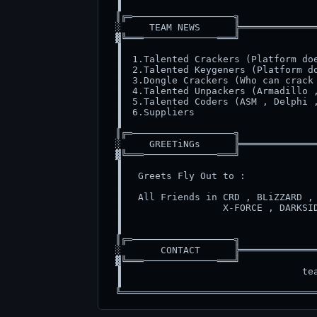
 ▐                                   
 ║╔═──────────────────╗              
 ░     TEAM NEWS      ╠══════════════
 ▓╚═══─────────────═══╝              
 ▐                                   
 ▐  1.Talented Crackers (Platform doe
 ▐  2.Talented Keygeners (Platform do
 ▐  3.Dongle Crackers (Who can crack 
 ▐  4.Talented Unpackers (Armadillo ,
 ▐  5.Talented Coders (ASM , Delphi ,
 ▐  6.Suppliers                      
 ▐                                   
 ║╔═──────────────────╗              
 ░     GREETiNGs      ╠══════════════
 ▓╚═══─────────────═══╝              
 ▐                                   
 ▐   Greets Fly Out to :             
 ▐                                   
 ▐   All Friends in CRD , BLiZZARD , 
 ▐                  X-FORCE , DARKSID
 ▐                                   
 ▐                                   
 ║╔═──────────────────╗              
 ░       CONTACT      ╠══════════════
 ▓╚═══─────────────═══╝              
 ▐                                tea
 ▐                                   