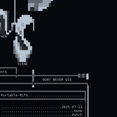
      ▐      ▒▒▒▒▒▒▒▓▓▓▓▀

      ▐      ▓▓▓▒▒▓▓▓▓▓░

▄     ▐      ▓░░▒▒██▀▀

██▓░  ▐

░▓█░  ▐  ▄████▄

░░█░  ▐ ███████▓

░░█░ ▓▀███▓█▀▀ ▐

░░█░ ▒ █▓██▀   ▐

░░▐▄▀  ▀█▒█

HEN    ▄░▀█

      ▄█░░▀█▄

      ▓█▓░░▀██

      ▒██▒░░░██

      ▒▓██████▒

       ▒▓███▓▒

        ▒███░

        SCENE

═══════╗

nts    ║       ▓

═══════╗═══════▒═════════════════════▒░▒░█

               ▒    0DAY NEVER DIE       ▀

═══════════════░═════════════════════════╗

               ▀                         ▐

════════════════════════════════════════╗▐

Portable-RLTS.......................... ║▐

════════════════════════════════════════╣▐

                                        │▐

.............................2025-07-13 │▐

...................................none │▐

..................................Patch │▐
