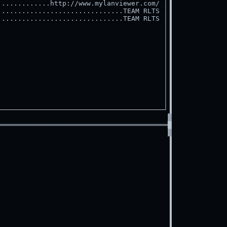
............http://www.mylanviewer.com/ │▐

..............................TEAM RLTS │▐

..............................TEAM RLTS │▐

                                        │▐

                                        │▐

                                        │▐

                                        │▐

                                        │▐

                                        │▐

                                        │▐

                                        │▐

                                        │▐

                                        │▐

                                        │▐

────────────────────────────────────────┘▐

                                         ▓

═════════════════════════════════════════█

                                         ▓

                                         ▐

                                         ▐

                                         ▐

                                         ▐

                                         ▐

                                         ▐

                                         ▐

                                         ▐

                                         ▐

                                         ▐

                                         ▐

                                         ▐
