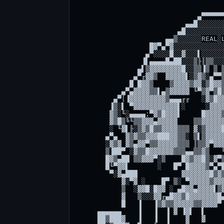
                              ▄▀▀▀▀▀▀
                           ▄▄█░░░░░░░
                         ▄█░░░░░░░░░░
                      ▄▄▒░░░░░░REAL░L
                  █▓▀▄▀▓░░░░░░░░░░░░░
                 ▄▀░░░░█░░▓░░░▌░░░░░░
                ▐▌▄▄▄▄█▄██░░░▒╟║▒▒░░░
               ▄▌▒▓▓▓▓▓▓▓▓█░░▒▒▐▒ ▒ ▒
              ▄▀╓▓▓▒  ▓▓▓▓▓▌░▒▓▒░▄▀▀▒
             █ █▓▓▒    ▒▓▓▓▓▒▓▓░▒█▓▓▒
           ▄▀▄▓▓▓▓▒▒▌▄▒▓▓▓▓▓ ╙▀▒▓▀▒█▒
         ▄▀[▐▓▓▓▓▓▓▓▓▓▒▄▄▄╓╓   ░▓▒█▓▓
        ▐▒░▌ ▀▓▓▓▓▓▓▓▓▓▓▓▌░     ░▓▓▓▓
        ▓▒░╙░▄▄▄▄;▀▓▒█▓▓▓▌     █▓▓▓▓▒
        ▓▒█▒╚╙▒▒▓▓▓▄▓▓▓▓▓    ▒▒▓▓▓▓▓▓
        ░ ╙▓▌╟░▒▓▒█▒▒▓▓▓▓▒▒▒ ▓░▒▓▓▓▓█
       ▄▀▄  ▓▒▓▒▒▓▓▓███▓▓▒▒░ ▒▌▒▓▓▓▓▓
       ░▓▒▓ ▓▒▄▓▓▀▒▒▓▓▓▓▓▒▒▒ ║▒▒▓▀▓▓▓
       ▒▐██▀ ░▓▒▒█▓▓▓▓▓▓▒▒▒▄▄▒▒▓▒   ╙
       █▓▒▄██ ▒▒▓▓▓▀░▒    █▓▒▓▓█▒░▓▀▒
       █╙▀▓▓▌       ░   █▀ █▓▓▓▓▒▀▄▀█
        ▀░▓▄███           ▓▓▓▓▓▓▓█▒▓▒
           ▓░▀▓ ░    █▀ ▒░ ▀▓▓▓▓▓▒▓▓▓
           ▒  ░▓▓█░█▓▓ ░ ▄█▓▓▄▓▓▓▓▌▒▓
           ▓   ▒░░░▓▓╓▄█▓▓▒█▓▓▓▓▓▓▓█▄
           █   ▐   ▐▒▓▒▒▓▓▓▓▓▒▒▓▓▓▓▀ 
     ▄▄▄▄▄▄    ▐   ▐  ▐ ▓ ▐▓▌  ▌     
     ██▒███▓   ▐   ▐  ▐    ▓   ▓     