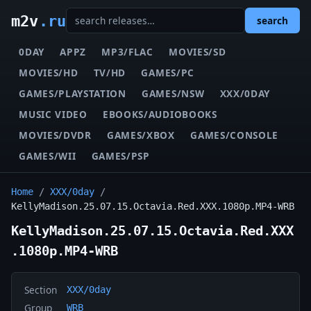
m2v
.ru
search
0DAY
APPZ
MP3/FLAC
MOVIES/SD
MOVIES/HD
TV/HD
GAMES/PC
GAMES/PLAYSTATION
GAMES/NSW
XXX/0DAY
MUSIC VIDEO
EBOOKS/AUDIOBOOKS
MOVIES/DVDR
GAMES/XBOX
GAMES/CONSOLE
GAMES/WII
GAMES/PSP
Home
/
XXX/0day
/
KellyMadison.25.07.15.Octavia.Red.XXX.1080p.MP4-WRB
KellyMadison.25.07.15.Octavia.Red.XXX
.1080p.MP4-WRB
Section
XXX/0day
Group
WRB