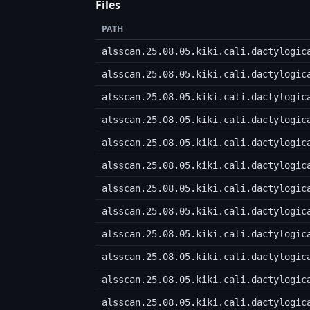
Files
PATH
alsscan.25.08.05.kiki.cali.dactylogic
alsscan.25.08.05.kiki.cali.dactylogic
alsscan.25.08.05.kiki.cali.dactylogic
alsscan.25.08.05.kiki.cali.dactylogic
alsscan.25.08.05.kiki.cali.dactylogic
alsscan.25.08.05.kiki.cali.dactylogic
alsscan.25.08.05.kiki.cali.dactylogic
alsscan.25.08.05.kiki.cali.dactylogic
alsscan.25.08.05.kiki.cali.dactylogic
alsscan.25.08.05.kiki.cali.dactylogic
alsscan.25.08.05.kiki.cali.dactylogic
alsscan.25.08.05.kiki.cali.dactylogic