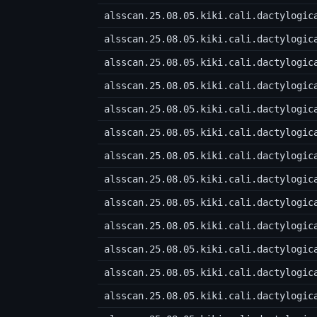
alsscan.25.08.05.kiki.cali.dactylogic
alsscan.25.08.05.kiki.cali.dactylogic
alsscan.25.08.05.kiki.cali.dactylogic
alsscan.25.08.05.kiki.cali.dactylogic
alsscan.25.08.05.kiki.cali.dactylogic
alsscan.25.08.05.kiki.cali.dactylogic
alsscan.25.08.05.kiki.cali.dactylogic
alsscan.25.08.05.kiki.cali.dactylogic
alsscan.25.08.05.kiki.cali.dactylogic
alsscan.25.08.05.kiki.cali.dactylogic
alsscan.25.08.05.kiki.cali.dactylogic
alsscan.25.08.05.kiki.cali.dactylogic
alsscan.25.08.05.kiki.cali.dactylogic