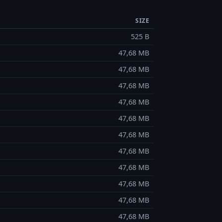
SIZE
525 B
47,68 MB
47,68 MB
47,68 MB
47,68 MB
47,68 MB
47,68 MB
47,68 MB
47,68 MB
47,68 MB
47,68 MB
47,68 MB