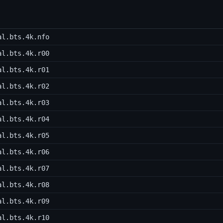
al.bts.4k.nfo
al.bts.4k.r00
al.bts.4k.r01
al.bts.4k.r02
al.bts.4k.r03
al.bts.4k.r04
al.bts.4k.r05
al.bts.4k.r06
al.bts.4k.r07
al.bts.4k.r08
al.bts.4k.r09
al.bts.4k.r10