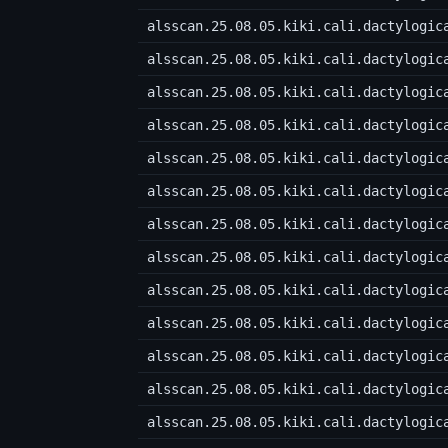
alsscan.25.08.05.kiki.cali.dactylogic
alsscan.25.08.05.kiki.cali.dactylogic
alsscan.25.08.05.kiki.cali.dactylogic
alsscan.25.08.05.kiki.cali.dactylogic
alsscan.25.08.05.kiki.cali.dactylogic
alsscan.25.08.05.kiki.cali.dactylogic
alsscan.25.08.05.kiki.cali.dactylogic
alsscan.25.08.05.kiki.cali.dactylogic
alsscan.25.08.05.kiki.cali.dactylogic
alsscan.25.08.05.kiki.cali.dactylogic
alsscan.25.08.05.kiki.cali.dactylogic
alsscan.25.08.05.kiki.cali.dactylogic
alsscan.25.08.05.kiki.cali.dactylogic