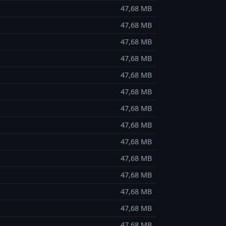
47,68 MB
47,68 MB
47,68 MB
47,68 MB
47,68 MB
47,68 MB
47,68 MB
47,68 MB
47,68 MB
47,68 MB
47,68 MB
47,68 MB
47,68 MB
47,68 MB