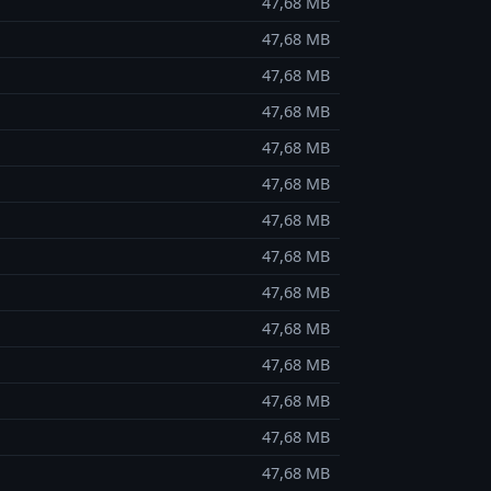
47,68 MB
47,68 MB
47,68 MB
47,68 MB
47,68 MB
47,68 MB
47,68 MB
47,68 MB
47,68 MB
47,68 MB
47,68 MB
47,68 MB
47,68 MB
47,68 MB