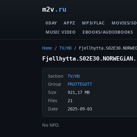
m2v
.ru
0DAY
APPZ
MP3/FLAC
MOVIES/SD
MUSIC VIDEO
EBOOKS/AUDIOBOOKS
Home
/
TV/HD
/
Fjellhytta.S02E30.NORWE
Fjellhytta.S02E30.NORWEGiAN.
Section
TV/HD
Group
PRUTTEGUTT
Size
921,17 MB
Files
21
Date
2025-09-03
No NFO.