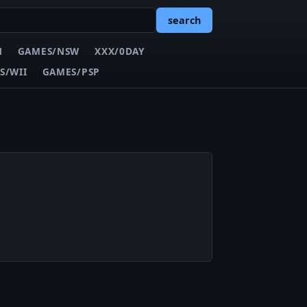
search
N
GAMES/NSW
XXX/0DAY
S/WII
GAMES/PSP